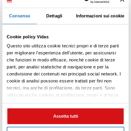
oltre a quelle previste dal Decreto 279/2001.
Siti di riferimento
Consenso
Dettagli
Informazioni sui cookie
Centro di Coordinamento Malattie Rare
Cookie policy Vidas
della Regione Lombardia:
malattierare.marionegri.it/
Questo sito utilizza cookie tecnici propri e di terze parti
per migliorare l'esperienza dell'utente, per assicurarsi
Ministero della salute:
che funzioni in modo efficace, nonché cookie di terze
www.malattierare.gov.it/
parti, per analisi statistiche di navigazione e per la
Osservatorio Malattie rare (OMAR):
condivisione dei contenuti nei principali social network. I
Premi INVIO per cercare o ESC per uscire
www.osservatoriomalattierare.it
cookie di analisi possono essere trattati per fini non
Orphanet Italia:
tecnici, ma anche di profilazione, da terze parti. Sono
https://www.orpha.net/consor/cgi-
utilizzati anche cookies di profilazione, propri e di terze
parti per fini di marketing e profilazione per inviarti
bin/index.php
contenuti mirati sulle tue preferenze e i tuoi interessi. Se
CHIUDI questo banner, saranno utilizzati soltanto
Accetta tutti
cookies tecnici. Seleziona i pulsanti sottostanti per
effettuare le tue scelte: se vuoi accettare tutti i cookie,