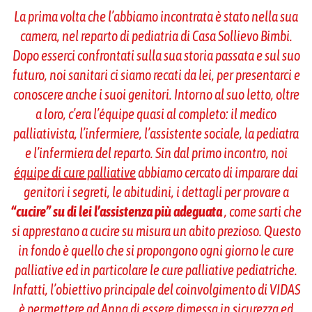
La prima volta che l’abbiamo incontrata è stato nella sua
camera, nel reparto di pediatria di Casa Sollievo Bimbi.
Dopo esserci confrontati sulla sua storia passata e sul suo
futuro, noi sanitari ci siamo recati da lei, per presentarci e
conoscere anche i suoi genitori. Intorno al suo letto, oltre
a loro, c’era l’équipe quasi al completo: il medico
palliativista, l’infermiere, l’assistente sociale, la pediatra
e l’infermiera del reparto. Sin dal primo incontro, noi
équipe di cure palliative
abbiamo cercato di imparare dai
genitori i segreti, le abitudini, i dettagli per provare a
“cucire” su di lei l’assistenza più adeguata
, come sarti che
si apprestano a cucire su misura un abito prezioso. Questo
in fondo è quello che si propongono ogni giorno le cure
palliative ed in particolare le cure palliative pediatriche.
Infatti, l’obiettivo principale del coinvolgimento di VIDAS
è permettere ad Anna di essere dimessa in sicurezza ed