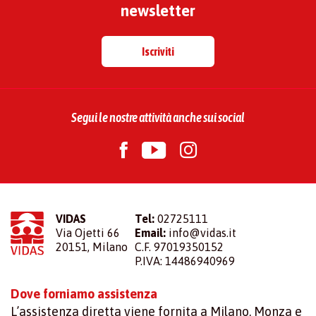
newsletter
Iscriviti
Segui le nostre attività anche sui social
VIDAS
Tel:
02725111
Via Ojetti 66
Email:
info@vidas.it
20151, Milano
C.F. 97019350152
P.IVA: 14486940969
Dove forniamo assistenza
L’assistenza diretta viene fornita a Milano, Monza e