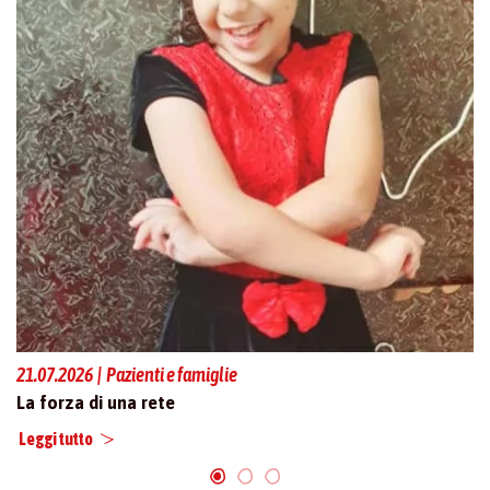
23
21.07.2026 | Pazienti e famiglie
Qu
La forza di una rete
Le
Leggi tutto