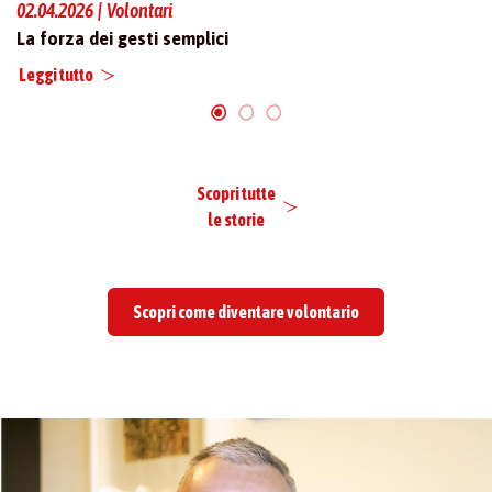
02.04.2026 | Volontari
05
La forza dei gesti semplici
Il
Leggi tutto
Le
Scopri tutte
le storie
Scopri come diventare volontario