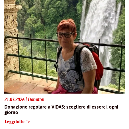
21.07.2026 | Donatori
01
Donazione regolare a VIDAS: scegliere di esserci, ogni
Re
giorno
Le
Leggi tutto