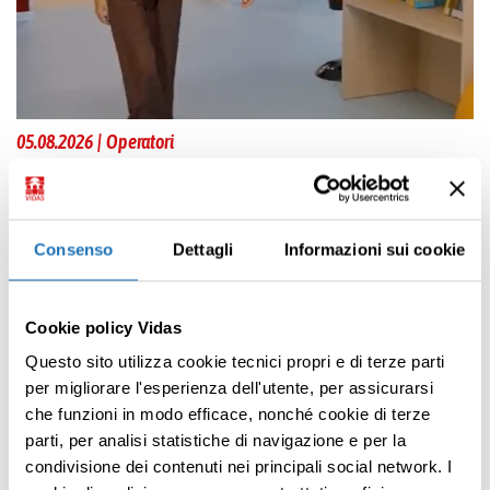
05.08.2026 | Operatori
Uno spazio di respiro
Leggi tutto
31
La
Consenso
Dettagli
Informazioni sui cookie
Le
Cookie policy Vidas
Questo sito utilizza cookie tecnici propri e di terze parti
per migliorare l'esperienza dell'utente, per assicurarsi
Scopri tutte le storie
che funzioni in modo efficace, nonché cookie di terze
parti, per analisi statistiche di navigazione e per la
condivisione dei contenuti nei principali social network. I
Premi INVIO per cercare o ESC per uscire
Scopri i corsi di formazione professionale