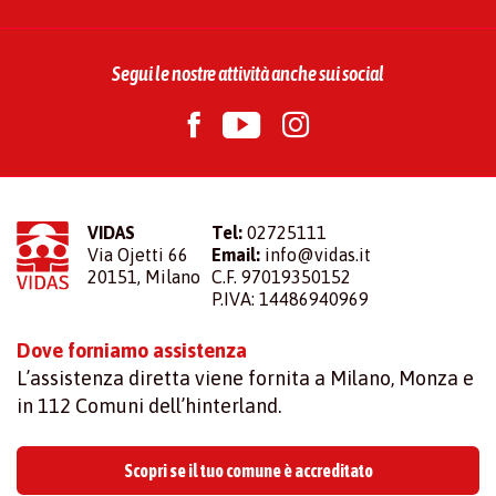
Segui le nostre attività anche sui social
VIDAS
Tel:
02725111
Via Ojetti 66
Email:
info@vidas.it
20151, Milano
C.F. 97019350152
P.IVA: 14486940969
Dove forniamo assistenza
L’assistenza diretta viene fornita a Milano, Monza e
in 112 Comuni dell’hinterland.
Scopri se il tuo comune è accreditato