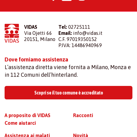
VIDAS
Tel:
02725111
Via Ojetti 66
Email:
info@vidas.it
20151, Milano
C.F. 97019350152
P.IVA: 14486940969
Dove forniamo assistenza
L’assistenza diretta viene fornita a Milano, Monza e
in 112 Comuni dell’hinterland.
Scopri se il tuo comune è accreditato
A proposito di VIDAS
Racconti
Come aiutarci
Assistenza ai malati
Novità