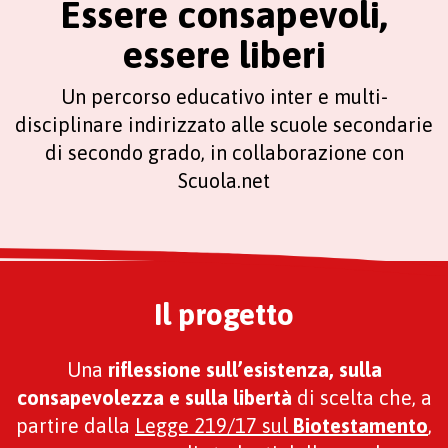
Essere consapevoli,
essere liberi
Un percorso educativo inter e multi-
disciplinare indirizzato alle scuole secondarie
di secondo grado, in collaborazione con
Scuola.net
Il progetto
Una
riflessione sull’esistenza, sulla
consapevolezza e sulla libertà
di scelta che, a
partire dalla
Legge 219/17 sul
Biotestamento
,