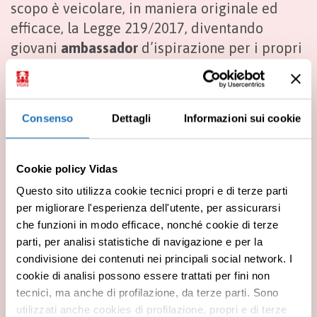
scopo è veicolare, in maniera originale ed
efficace, la Legge 219/2017, diventando
giovani
ambassador
d’ispirazione per i propri
coetanei.
Gli studenti sono stati invitati a realizzazione
un
elaborato creativo di comunicazione
in un
Consenso
Dettagli
Informazioni sui cookie
formato a loro scelta: video, campagne social,
infografiche, locandine.
Cookie policy Vidas
Hanno partecipato 20 scuole in tutta Italia, i
Questo sito utilizza cookie tecnici propri e di terze parti
primi classificati, la IISS del Liceo Linguistico
per migliorare l'esperienza dell'utente, per assicurarsi
Antonio Pesenti di Cascina, sono stati invitati
che funzioni in modo efficace, nonché cookie di terze
a presentare quanto realizzato al
Festival
parti, per analisi statistiche di navigazione e per la
culturale per i 40 anni di VIDAS
alla presenza
condivisione dei contenuti nei principali social network. I
Premi INVIO per cercare o ESC per uscire
di Gherardo Colombo, magistrato, ed
cookie di analisi possono essere trattati per fini non
tecnici, ma anche di profilazione, da terze parti. Sono
Elisabetta Soglio, giornalista del Corriere
utilizzati anche cookies di profilazione, propri e di terze
della Sera.