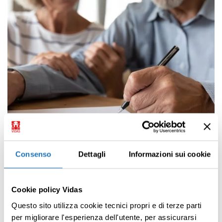
Consenso
Dettagli
Informazioni sui cookie
04.08.2026 | Approfondimenti
15
Cookie policy Vidas
si
Eredità senza figli e coniuge: a chi va la successione
R
Questo sito utilizza cookie tecnici propri e di terze parti
Leggi tutto
Le
per migliorare l'esperienza dell'utente, per assicurarsi