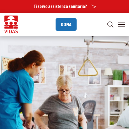
Ti serve assistenza sanitaria?
DONA