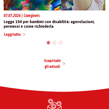
07.07.2026 | Caregivers
27
da
Legge 104 per bambini con disabilità: agevolazioni,
Le
permessi e come richiederla
p
Leggi tutto
Le
Scopri tutti
gli articoli