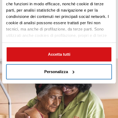
che funzioni in modo efficace, nonché cookie di terze
parti, per analisi statistiche di navigazione e per la
condivisione dei contenuti nei principali social network. I
Premi INVIO per cercare o ESC per uscire
Scopri tutti
cookie di analisi possono essere trattati per fini non
gli approfondimenti
tecnici, ma anche di profilazione, da terze parti. Sono
utilizzati anche cookies di profilazione, propri e di terze
parti per fini di marketing e profilazione per inviarti
contenuti mirati sulle tue preferenze e i tuoi interessi. Se
CHIUDI questo banner, saranno utilizzati soltanto
Accetta tutti
cookies tecnici. Seleziona i pulsanti sottostanti per
effettuare le tue scelte: se vuoi accettare tutti i cookie,
Personalizza
seleziona “ACCETTA TUTTI”, se vuoi abilitare o
disabilitare soltanto determinate categorie di cookies
seleziona “PERSONALIZZA”. Per maggiori informazioni
e modificare le tue preferenze vai alla nostra
cookie
policy
.