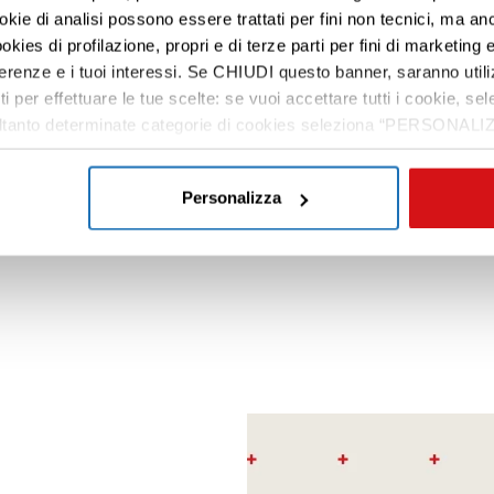
2026 | Aggiornamenti
24.04.2026 | Aggiornamenti
ookie di analisi possono essere trattati per fini non tecnici, ma an
ltare davvero
Educare alla cura, cura
okies di profilazione, propri e di terze parti per fini di marketing e
nella comunità
ferenze e i tuoi interessi. Se CHIUDI questo banner, saranno utili
utto
ti per effettuare le tue scelte: se vuoi accettare tutti i cookie,
Leggi tutto
e soltanto determinate categorie di cookies seleziona “PERSONALI
tue preferenze vai alla nostra
cookie policy
.
Scopri il notiziario Insieme a VIDAS
Personalizza