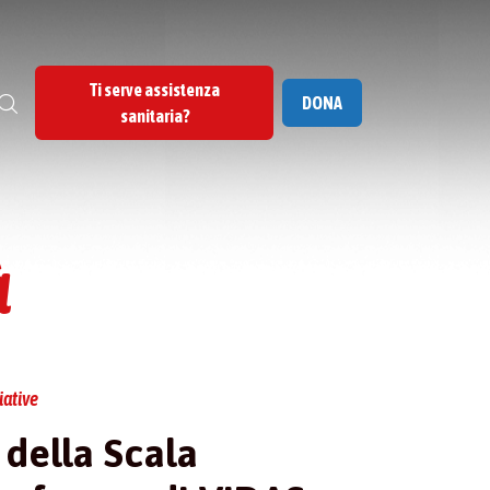
Ti serve assistenza
DONA
sanitaria?
à
iative
 della Scala