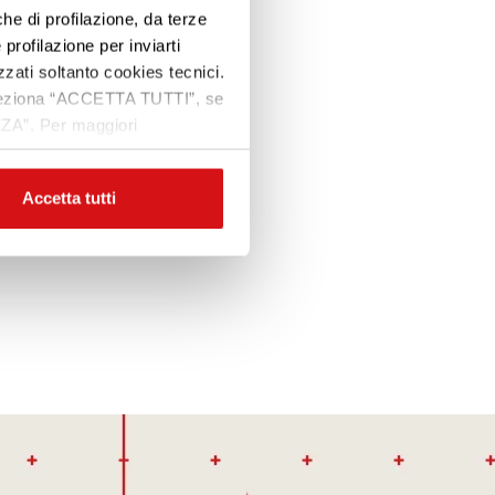
che di profilazione, da terze
Premi INVIO per cercare o ESC per uscire
re
 profilazione per inviarti
zzati soltanto cookies tecnici.
 seleziona “ACCETTA TUTTI”, se
ZZA”. Per maggiori
Accetta tutti