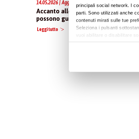
14.05.2026 | Aggiornamenti
04.05.
principali social network. I c
Accanto alle donne che non
Asco
parti. Sono utilizzati anche co
possono guarire
contenuti mirati sulle tue pre
Leggi t
Seleziona i pulsanti sottostan
Leggi tutto
vuoi abilitare o disabilitar
informazioni e modificare le 