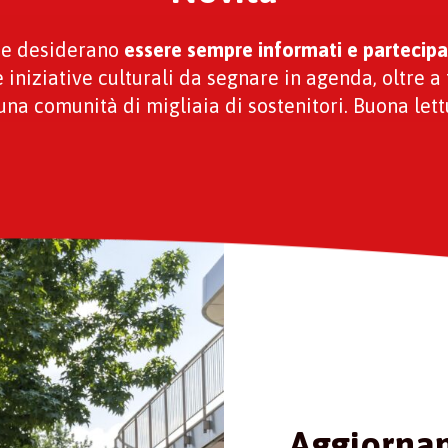
che desiderano
essere sempre informati e partecipa
le iniziative culturali da segnare in agenda, oltre a 
una comunità di migliaia di sostenitori. Buona lett
Aggiorna