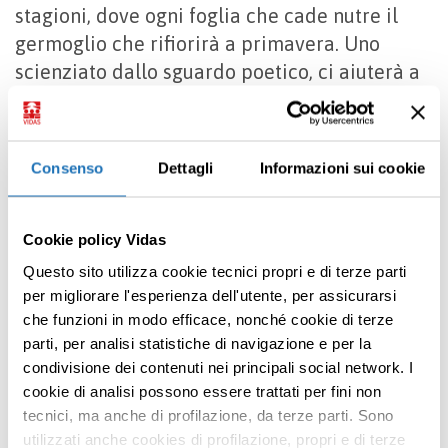
stagioni, dove ogni foglia che cade nutre il
germoglio che rifiorirà a primavera. Uno
scienziato dallo sguardo poetico, ci aiuterà a
vedere il mondo delle piante con occhi nuovi
e il loro sapere organico grazie al quale
prosperano, comunicano, muoiono e
Consenso
Dettagli
Informazioni sui cookie
rinascono, in un ritmo che non ha bisogno di
controllo. Semplicemente accade. E ogni volta
è un’epifania.
Cookie policy Vidas
Questo sito utilizza cookie tecnici propri e di terze parti
Una prospettiva rivoluzionaria sul pianeta e
per migliorare l'esperienza dell'utente, per assicurarsi
sull’umanità che lo abita in una nuova
che funzioni in modo efficace, nonché cookie di terze
relazione che ci fa essere coabitanti e non
parti, per analisi statistiche di navigazione e per la
occupanti.
condivisione dei contenuti nei principali social network. I
Premi INVIO per cercare o ESC per uscire
cookie di analisi possono essere trattati per fini non
tecnici, ma anche di profilazione, da terze parti. Sono
utilizzati anche cookies di profilazione, propri e di terze