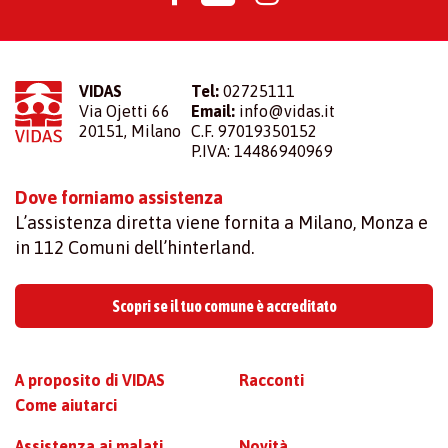
VIDAS
Tel:
02725111
Via Ojetti 66
Email:
info@vidas.it
20151, Milano
C.F. 97019350152
P.IVA: 14486940969
Dove forniamo assistenza
L’assistenza diretta viene fornita a Milano, Monza e
in 112 Comuni dell’hinterland.
Scopri se il tuo comune è accreditato
A proposito di VIDAS
Racconti
Come aiutarci
Assistenza ai malati
Novità