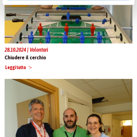
disabilitare soltanto determinate categorie di cookies
seleziona “PERSONALIZZA”. Per maggiori informazioni
e modificare le tue preferenze vai alla nostra
cookie
policy
.
28.10.2024 | Volontari
Chiudere il cerchio
Leggi tutto