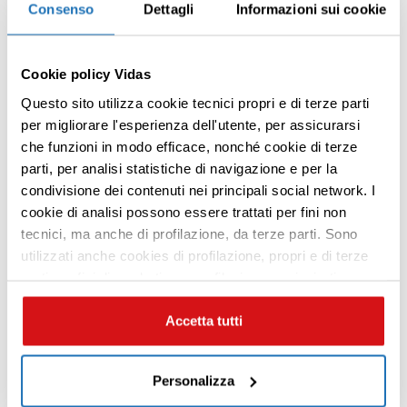
Consenso
Dettagli
Informazioni sui cookie
25.11.2024 | Volontari
Cookie policy Vidas
Natale VIDAS, la bontà è un circolo virtuoso
Questo sito utilizza cookie tecnici propri e di terze parti
Leggi tutto
per migliorare l'esperienza dell'utente, per assicurarsi
che funzioni in modo efficace, nonché cookie di terze
parti, per analisi statistiche di navigazione e per la
condivisione dei contenuti nei principali social network. I
Premi INVIO per cercare o ESC per uscire
cookie di analisi possono essere trattati per fini non
tecnici, ma anche di profilazione, da terze parti. Sono
utilizzati anche cookies di profilazione, propri e di terze
parti per fini di marketing e profilazione per inviarti
contenuti mirati sulle tue preferenze e i tuoi interessi. Se
CHIUDI questo banner, saranno utilizzati soltanto
Accetta tutti
cookies tecnici. Seleziona i pulsanti sottostanti per
effettuare le tue scelte: se vuoi accettare tutti i cookie,
Personalizza
seleziona “ACCETTA TUTTI”, se vuoi abilitare o