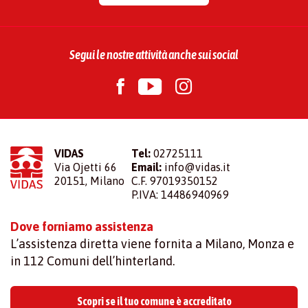
Segui le nostre attività anche sui social
VIDAS
Tel:
02725111
Via Ojetti 66
Email:
info@vidas.it
20151, Milano
C.F. 97019350152
P.IVA: 14486940969
Dove forniamo assistenza
L’assistenza diretta viene fornita a Milano, Monza e
in 112 Comuni dell’hinterland.
Scopri se il tuo comune è accreditato