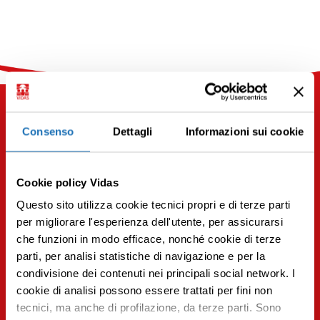
Consenso
Dettagli
Informazioni sui cookie
Potrebbe interessarti anche
Cookie policy Vidas
Questo sito utilizza cookie tecnici propri e di terze parti
Per scoprire articoli simili iscriviti alla
per migliorare l'esperienza dell'utente, per assicurarsi
newsletter.
che funzioni in modo efficace, nonché cookie di terze
parti, per analisi statistiche di navigazione e per la
Iscriviti
condivisione dei contenuti nei principali social network. I
Premi INVIO per cercare o ESC per uscire
cookie di analisi possono essere trattati per fini non
tecnici, ma anche di profilazione, da terze parti. Sono