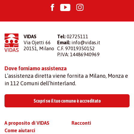
VIDAS
Tel:
02725111
Via Ojetti 66
Email:
info@vidas.it
20151, Milano
C.F. 97019350152
P.IVA: 14486940969
Dove forniamo assistenza
L’assistenza diretta viene fornita a Milano, Monza e
in 112 Comuni dell’hinterland.
Scopri se il tuo comune è accreditato
A proposito di VIDAS
Racconti
Come aiutarci