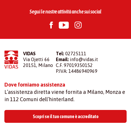
Segui le nostre attività anche sui social
VIDAS
Tel:
02725111
Via Ojetti 66
Email:
info@vidas.it
20151, Milano
C.F. 97019350152
P.IVA: 14486940969
Dove forniamo assistenza
L’assistenza diretta viene fornita a Milano, Monza e
in 112 Comuni dell’hinterland.
Scopri se il tuo comune è accreditato