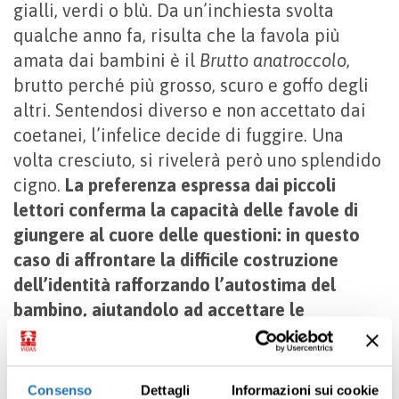
gialli, verdi o blù. Da un’inchiesta svolta
qualche anno fa, risulta che la favola più
amata dai bambini è il
Brutto anatroccolo
,
brutto perché più grosso, scuro e goffo degli
altri. Sentendosi diverso e non accettato dai
coetanei, l’infelice decide di fuggire. Una
volta cresciuto, si rivelerà però uno splendido
cigno.
La preferenza espressa dai piccoli
lettori conferma la capacità delle favole di
giungere al cuore delle questioni: in questo
caso di affrontare la difficile costruzione
dell’identità rafforzando l’autostima del
bambino, aiutandolo ad accettare le
differenze, convincendolo che essere diversi
può voler dire essere speciali.
Consenso
Dettagli
Informazioni sui cookie
Secondo Italo Calvino, le vicende dell’eroe