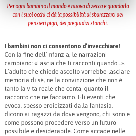
seleziona “PERSONALIZZA”. Per maggiori informazioni
Per ogni bambino il mondo è nuovo di zecca e guardarlo
e modificare le tue preferenze vai alla nostra
cookie
con i suoi occhi ci dà la possibilità di sbarazzarci dei
policy
.
pensieri pigri, dei pregiudizi stanchi.
I bambini non ci consentono d’invecchiare!
Con la fine dell’infanzia, le narrazioni
cambiano: «Lascia che ti racconti quando…».
L’adulto che chiede ascolto vorrebbe lasciare
memoria di sé, nella convinzione che non è
tanto la vita reale che conta, quanto il
racconto che ne facciamo. Gli eventi che
evoca, spesso eroicizzati dalla fantasia,
dicono ai ragazzi da dove vengono, chi sono e
come possono procedere verso un futuro
possibile e desiderabile. Come accade nelle