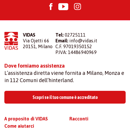
VIDAS
Tel:
02725111
Via Ojetti 66
Email:
info@vidas.it
20151, Milano
C.F. 97019350152
P.IVA: 14486940969
Dove forniamo assistenza
L’assistenza diretta viene fornita a Milano, Monza e
in 112 Comuni dell’hinterland.
Scopri se il tuo comune è accreditato
A proposito di VIDAS
Racconti
Come aiutarci