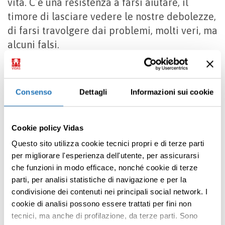
vita. C’è una resistenza a farsi aiutare, il
timore di lasciare vedere le nostre debolezze,
di farsi travolgere dai problemi, molti veri, ma
alcuni falsi.
Ci stiamo per salutare, pronti ai prossimi
incontri tra i corridoi o in mensa, ma un cenno
Consenso
Dettagli
Informazioni sui cookie
mi fa capire che la signora Jimenez ha
qualcosa che pende sulla punta delle labbra…
Mi dica
Cookie policy Vidas
Questo sito utilizza cookie tecnici propri e di terze parti
Volevo dire che la cura non è solo intervenire
per migliorare l'esperienza dell'utente, per assicurarsi
sui sintomi, ma abitare quello
che funzioni in modo efficace, nonché cookie di terze
spazio misterioso tra i due tempi, la vita e la
parti, per analisi statistiche di navigazione e per la
morte, aiutando in ogni istante le persone a
condivisione dei contenuti nei principali social network. I
Premi INVIO per cercare o ESC per uscire
sentirsi viste, accompagnate e meno sole.
cookie di analisi possono essere trattati per fini non
tecnici, ma anche di profilazione, da terze parti. Sono
Già, signora Elizabeth, ha ragione: le par