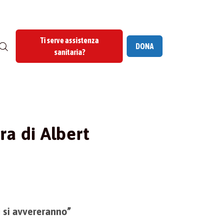
Ti serve assistenza
DONA
sanitaria?
era di Albert
i si avvereranno”