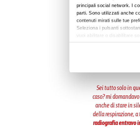
di fatto che mi viene
principali social network. I c
parti. Sono utilizzati anche co
se questo particolar
contenuti mirati sulle tue pre
smesso di sentire dol
Seleziona i pulsanti sottostan
sent
vuoi abilitare o disabilitar
informazioni e modificare le 
O, ancora, lo str
tante radiografie 
Sei tutto solo in qu
caso? mi domandavo s
anche di stare in si
della respirazione, 
radiografia entravo i