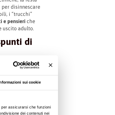
e per disinnescare
ili, i “trucchi”
i e pensieri
che
 uscito adulto.
spunti di
cuni sono
re. Ad esempio,
Informazioni sui cookie
’anticamera del dolore,
soglia del dolore è a
e, per assicurarsi che funzioni
rea in ingegneria, sta
ondivisione dei contenuti nei