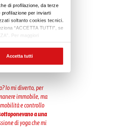
one. A volte mi chiedo
che di profilazione, da terze
Premi INVIO per cercare o ESC per uscire
 profilazione per inviarti
 alla volta, abbiamo
zzati soltanto cookies tecnici.
 un’iniezione di solito
 seleziona “ACCETTA TUTTI”, se
olore
.
ZZA”. Per maggiori
er affrontare le
Accetta tutti
o? Io mi diverto, per
rimanere immobile, ma
mmobilità e controllo
 sottoponevano a una
ssione di yoga che mi