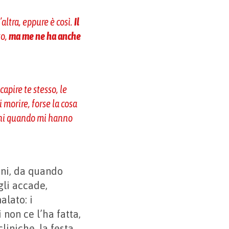
altra, eppure è così.
Il
to,
ma me ne ha anche
capire te stesso, le
i morire, forse la cosa
anni quando mi hanno
orni, da quando
 gli accade,
alato: i
 non ce l’ha fatta,
cliniche, la festa