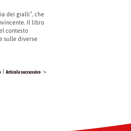
a dei gialli”, che
vincente. Il libro
el contesto
e sulle diverse
|
e
Articolo successivo