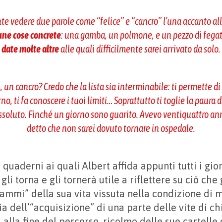
te vedere due parole come “felice” e “cancro” l’una accanto all’
cune cose concrete
: una gamba, un polmone, e un pezzo di fega
date molte altre
alle quali difficilmente sarei arrivato da solo.
 un cancro? Credo che la lista sia interminabile: ti permette di 
o, ti fa conoscere i tuoi limiti… Soprattutto ti toglie la paura d
ssoluto. Finché un giorno sono guarito. Avevo ventiquattro 
detto che non sarei dovuto tornare in ospedale.
 quaderni ai quali Albert affida appunti tutti i gi
gli torna e gli tornerà utile a riflettere su ciò che
mmi” della sua vita vissuta nella condizione di m
a dell’“acquisizione” di una parte delle vite di chi
, alla fine del percorso, ricolmo delle sue cartelle 