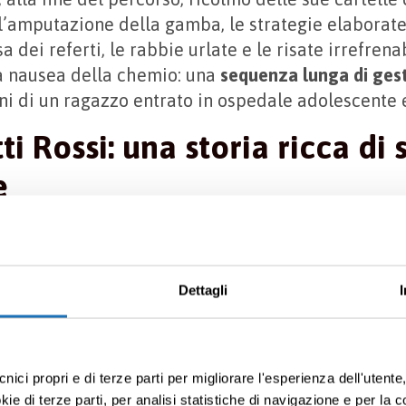
 l’amputazione della gamba, le strategie elaborat
a dei referti, le rabbie urlate e le risate irrefrenab
a nausea della chemio: una
sequenza lunga di gest
nni di un ragazzo entrato in ospedale adolescente e
ti Rossi: una storia ricca di 
e
essione che questo libro contiene sono infiniti, e al
i di questi fanno pensare, e probabilmente discute
ul
grado di sopportazione del dolore
:
Dettagli
ita “soglia del dolore” è l’attimo in cui cominci a sentirlo, è l
 tua testa pensa che sta per sentire male da qualche parte. La 
cnici propri e di terze parti per migliorare l'esperienza dell'utent
dolore. Sì, sono in grado di misurarlo; sarà un’eredità della lau
e di terze parti, per analisi statistiche di navigazione e per la c