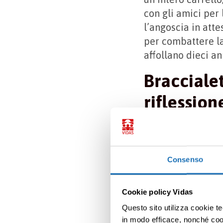
con gli amici per
l’angoscia in attes
per combattere l
affollano dieci a
Braccialet
riflession
Gli spunti di rifl
particolari. Molt
questo estratto s
Consenso
Quella che viene defin
Cookie policy Vidas
il momento in cui la
Questo sito utilizza cookie te
mezzo centimetro dal 
in modo efficace, nonché cooki