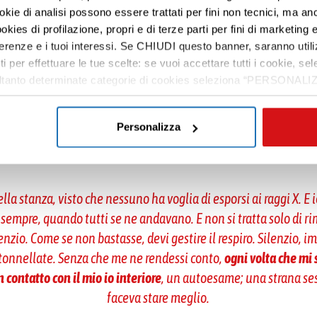
 naturale usare i numeri per pesare emozioni, sofferenza e pers
ookie di analisi possono essere trattati per fini non tecnici, ma an
okies di profilazione, propri e di terze parti per fini di marketing e
e ibrido non sia nato dal connubio tra cancro e ingegneria.
Poco
ferenze e i tuoi interessi. Se CHIUDI questo banner, saranno utili
ore
, a cominciare dalle iniezioni della chemio. Quando ti fanno
ti per effettuare le tue scelte: se vuoi accettare tutti i cookie,
i male, ma
abbiamo scoperto che il dolore deriva dall’idea del d
e soltanto determinate categorie di cookies seleziona “PERSONALI
tue preferenze vai alla nostra
cookie policy
.
ano addestramento che Albert svolge su sé stesso p
Personalizza
a cui viene sottoposto:
ella stanza, visto che nessuno ha voglia di esporsi ai raggi X. E i
empre, quando tutti se ne andavano. E non si tratta solo di 
lenzio. Come se non bastasse, devi gestire il respiro. Silenzio, i
a tonnellate. Senza che me ne rendessi conto,
ogni volta che mi
n contatto con il mio io interiore
, un autoesame; una strana se
faceva stare meglio.