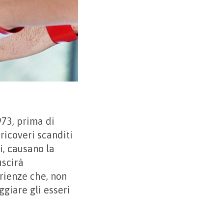
973, prima di
ricoveri scanditi
i, causano la
uscirà
erienze che, non
ggiare gli esseri