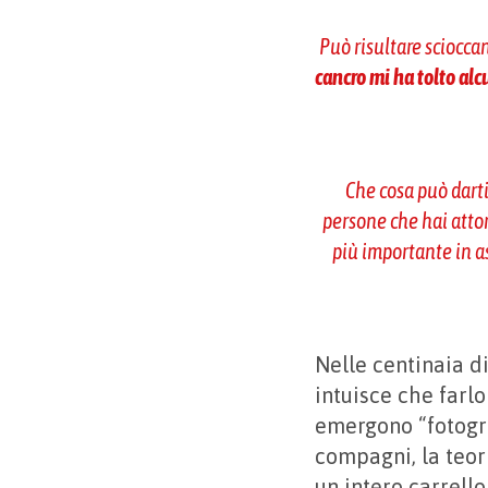
Può risultare scioccan
cancro mi ha tolto al
Che cosa può darti,
persone che hai attorn
più importante in a
Nelle centinaia di
intuisce che farlo 
emergono “fotogra
compagni, la teori
un intero carrello