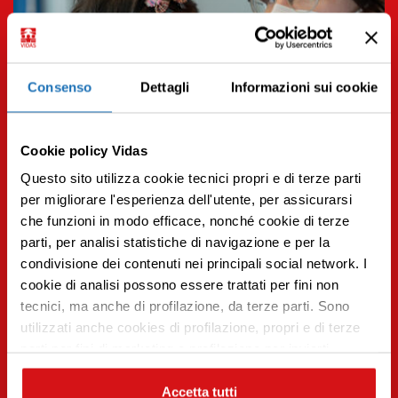
Consenso
Dettagli
Informazioni sui cookie
Cookie policy Vidas
Questo sito utilizza cookie tecnici propri e di terze parti
per migliorare l'esperienza dell'utente, per assicurarsi
che funzioni in modo efficace, nonché cookie di terze
parti, per analisi statistiche di navigazione e per la
condivisione dei contenuti nei principali social network. I
Premi INVIO per cercare o ESC per uscire
cookie di analisi possono essere trattati per fini non
31.05.2023 | Aggiornamenti
tecnici, ma anche di profilazione, da terze parti. Sono
10 miti sulle cure palliative pediatriche
utilizzati anche cookies di profilazione, propri e di terze
Leggi tutto
parti per fini di marketing e profilazione per inviarti
contenuti mirati sulle tue preferenze e i tuoi interessi. Se
CHIUDI questo banner, saranno utilizzati soltanto
Accetta tutti