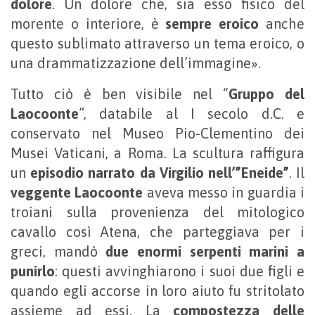
dolore
. Un dolore che, sia esso fisico del
morente o interiore, è
sempre eroico
anche
questo sublimato attraverso un tema eroico, o
una drammatizzazione dell’immagine».
Tutto ciò è ben visibile nel “
Gruppo del
Laocoonte
”, databile al I secolo d.C. e
conservato nel Museo Pio-Clementino dei
Musei Vaticani, a Roma. La scultura raffigura
un
episodio narrato da Virgilio nell’”Eneide”
. Il
veggente Laocoonte
aveva messo in guardia i
troiani sulla provenienza del mitologico
cavallo così Atena, che parteggiava per i
greci, mandò
due enormi serpenti marini a
punirlo
: questi avvinghiarono i suoi due figli e
quando egli accorse in loro aiuto fu stritolato
assieme ad essi. La
compostezza delle