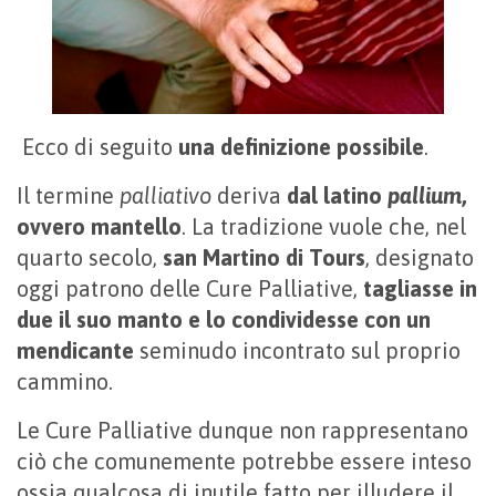
Ecco di seguito
una definizione possibile
.
Il termine
palliativo
deriva
dal latino
pallium
,
ovvero mantello
. La tradizione vuole che, nel
quarto secolo,
san Martino di Tours
, designato
oggi patrono delle Cure Palliative,
tagliasse in
due il suo manto e lo condividesse con un
mendicante
seminudo incontrato sul proprio
cammino.
Le Cure Palliative dunque non rappresentano
ciò che comunemente potrebbe essere inteso
ossia qualcosa di inutile fatto per illudere il