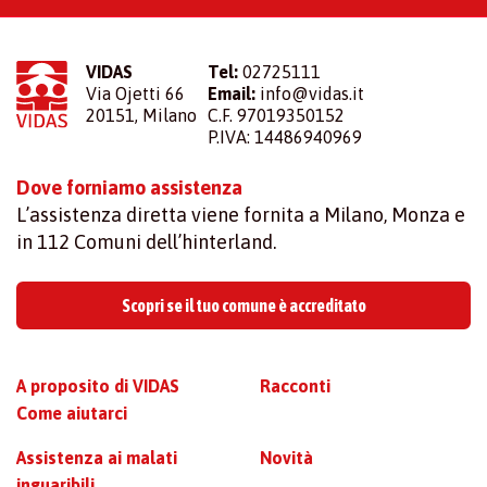
VIDAS
Tel:
02725111
Via Ojetti 66
Email:
info@vidas.it
20151, Milano
C.F. 97019350152
P.IVA: 14486940969
Dove forniamo assistenza
L’assistenza diretta viene fornita a Milano, Monza e
in 112 Comuni dell’hinterland.
Scopri se il tuo comune è accreditato
A proposito di VIDAS
Racconti
Come aiutarci
Assistenza ai malati
Novità
inguaribili