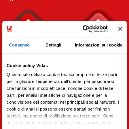
Consenso
Dettagli
Informazioni sui cookie
Cookie policy Vidas
Questo sito utilizza cookie tecnici propri e di terze parti
per migliorare l'esperienza dell'utente, per assicurarsi
che funzioni in modo efficace, nonché cookie di terze
parti, per analisi statistiche di navigazione e per la
condivisione dei contenuti nei principali social network. I
Premi INVIO per cercare o ESC per uscire
cookie di analisi possono essere trattati per fini non
tecnici, ma anche di profilazione, da terze parti. Sono
utilizzati anche cookies di profilazione, propri e di terze