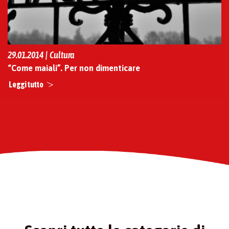
29.01.2014 | Cultura
“Come maiali”. Per non dimenticare
Leggi tutto