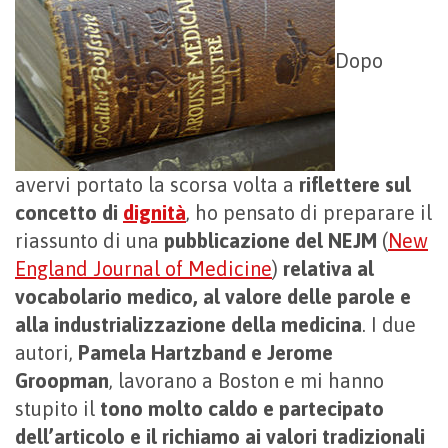
Dopo
avervi portato la scorsa volta a
riflettere sul
concetto di
dignità
, ho pensato di preparare il
riassunto di una
pubblicazione del NEJM
(
New
England Journal of Medicine
)
relativa al
vocabolario medico, al valore delle parole e
alla industrializzazione della medicina
. I due
autori,
Pamela Hartzband e Jerome
Groopman
, lavorano a Boston e mi hanno
stupito il
tono molto caldo e partecipato
dell’articolo e il richiamo ai valori tradizionali