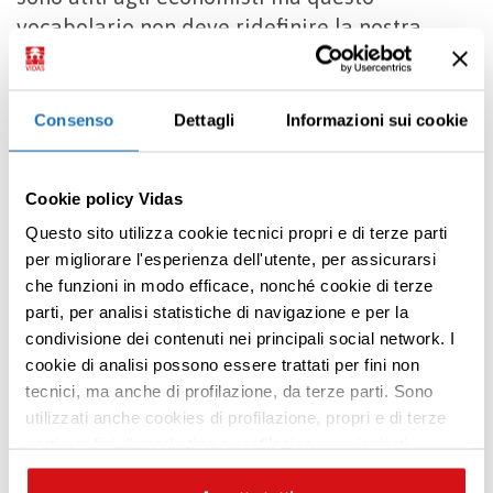
vocabolario non deve ridefinire la nostra
professione.
Costumer
,
consumer
,
provider
sono termini che non appartengono
né all’insegnamento medico né alla clinica.
Consenso
Dettagli
Informazioni sui cookie
Noi pensiamo che medici, infermieri ed altri
professionisti impegnati nella cura debbano
Cookie policy Vidas
evitare l’uso di questi termini che sviliscono
Questo sito utilizza cookie tecnici propri e di terze parti
sia il paziente sia il professionista e che
per migliorare l'esperienza dell'utente, per assicurarsi
travisano pericolosamente l’essenza della
che funzioni in modo efficace, nonché cookie di terze
medicina.
parti, per analisi statistiche di navigazione e per la
condivisione dei contenuti nei principali social network. I
Premi INVIO per cercare o ESC per uscire
Testo originale:
The New Language of
cookie di analisi possono essere trattati per fini non
Medicine
tecnici, ma anche di profilazione, da terze parti. Sono
Pamela Hartzband, M.D., and Jerome
utilizzati anche cookies di profilazione, propri e di terze
Groopman, M.D. – Beth Israel Deaconness
parti per fini di marketing e profilazione per inviarti
contenuti mirati sulle tue preferenze e i tuoi interessi. Se
Medical Center and Harvard Medical School –