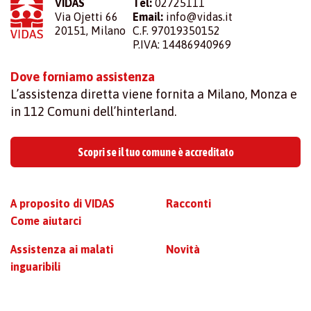
VIDAS
Tel:
02725111
Via Ojetti 66
Email:
info@vidas.it
20151, Milano
C.F. 97019350152
P.IVA: 14486940969
Dove forniamo assistenza
L’assistenza diretta viene fornita a Milano, Monza e
in 112 Comuni dell’hinterland.
Scopri se il tuo comune è accreditato
A proposito di VIDAS
Racconti
Come aiutarci
Assistenza ai malati
Novità
inguaribili