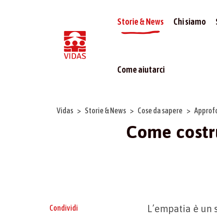
Storie & News
Chi siamo
Come aiutarci
Vidas
Storie & News
Cose da sapere
Approf
Come costr
L’empatia è un 
Condividi