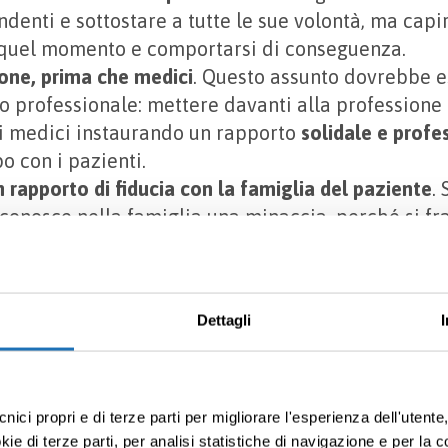
denti e sottostare a tutte le sue volontà, ma capir
 quel momento e comportarsi di conseguenza.
one, prima che medici
. Questo assunto dovrebbe e
lo professionale: mettere davanti alla professione 
i medici instaurando un rapporto
solidale e profe
o con i pazienti.
n rapporto di fiducia con la famiglia del paziente
.
conosce nella famiglia una minaccia, perché si fr
ziente. Instaurare un rapporto di reciproca confi
e per il buon proseguimento delle cure.
rassicurare il paziente, senza illuderlo.
Il medico
Dettagli
 approccio obiettivo verso il problema di salute,
 fornire tutti gli strumenti per affrontarlo nel mod
 ascolto delle paure e delle angosce che possono s
cnici propri e di terze parti per migliorare l'esperienza dell'utent
e di terze parti, per analisi statistiche di navigazione e per la c