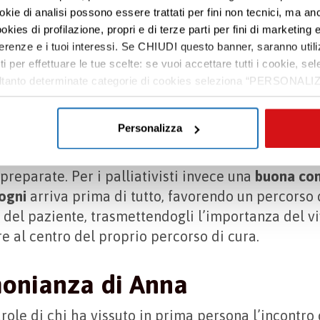
ookie di analisi possono essere trattati per fini non tecnici, ma an
anza dell’empatia con il paz
okies di profilazione, propri e di terze parti per fini di marketing e
dico palliativista
ferenze e i tuoi interessi. Se CHIUDI questo banner, saranno utili
ti per effettuare le tue scelte: se vuoi accettare tutti i cookie,
e soltanto determinate categorie di cookies seleziona “PERSONALI
porto empatico con il paziente
è fondamentale p
tue preferenze vai alla nostra
cookie policy
.
lui spetta un compito ancor più gravoso di qualun
senza poterli guarire,
dire la verità senza mai togl
Personalizza
ano parole difficili e fredde per comunicare con 
reparate. Per i palliativisti invece una
buona co
sogni
arriva prima di tutto, favorendo un percorso 
del paziente, trasmettendogli l’importanza del vi
e al centro del proprio percorso di cura.
monianza di Anna
role di chi ha vissuto in prima persona l’incontro 