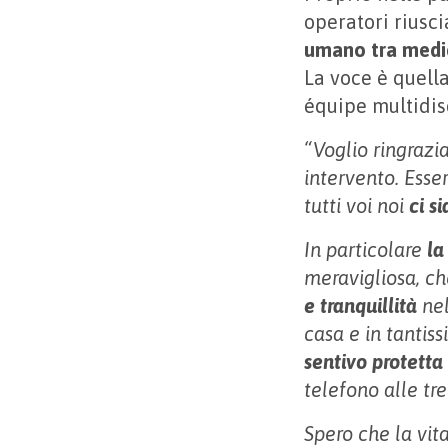
operatori riusc
umano tra medi
La voce è quella
équipe multidis
“Voglio ringrazi
intervento. Ess
tutti voi noi
ci s
In particolare
la
meravigliosa, c
e tranquillità
nel
casa e in tantis
sentivo protetta
telefono alle tre
Spero che la vita