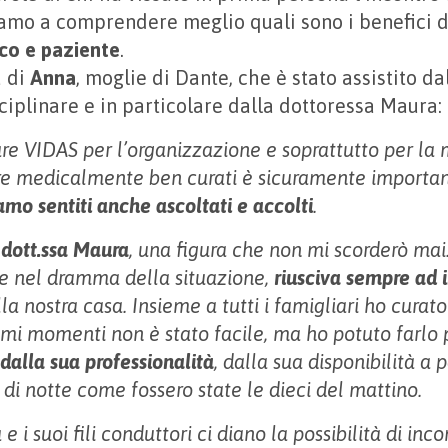
iamo a comprendere meglio quali sono i benefici 
co e paziente
.
 di
Anna
, moglie di Dante, che è stato assistito da
ciplinare e in particolare dalla dottoressa Maura:
are VIDAS per l’organizzazione e soprattutto per la 
ere medicalmente ben curati è sicuramente importa
iamo sentiti anche ascoltati e accolti
.
 dott.ssa Maura
, una figura che non mi scorderò ma
he nel dramma della situazione,
riusciva sempre ad
la nostra casa. Insieme a tutti i famigliari ho curat
simi momenti non è stato facile, ma ho potuto farlo
 dalla sua professionalità
, dalla sua disponibilità a 
 di notte come fossero state le dieci del mattino.
 e i suoi fili conduttori ci diano la possibilità di inc