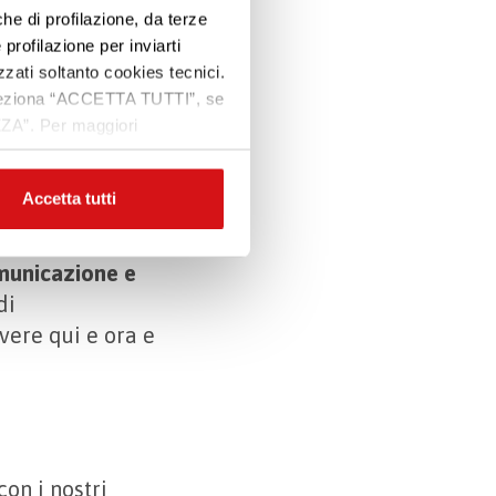
che di profilazione, da terze
Premi INVIO per cercare o ESC per uscire
iente
 profilazione per inviarti
zzati soltanto cookies tecnici.
 seleziona “ACCETTA TUTTI”, se
ZZA”. Per maggiori
er un
medico
que medico:
iere la speranza
.
Accetta tutti
persone
municazione e
di
vere qui e ora e
con i nostri