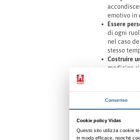
accondiscen
emotivo in
Essere pers
di ogni ruo
nel caso de
stesso temp
Costruire u
medicina ri
medico e pa
è essenzial
Ascoltare e 
Consenso
mantiene un
illudere ma
restando in
Cookie policy Vidas
paziente.
Questo sito utilizza cookie te
in modo efficace, nonché cooki