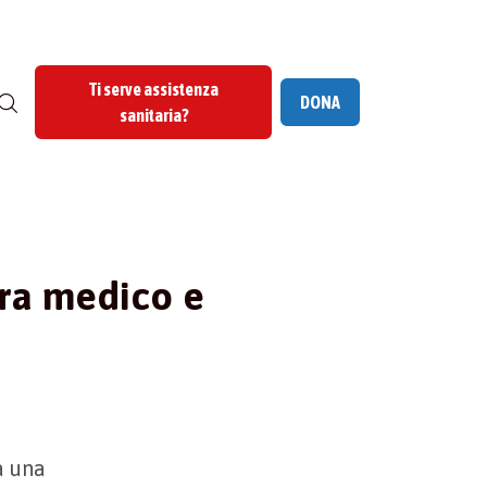
Ti serve assistenza
DONA
sanitaria?
ra medico e
a una