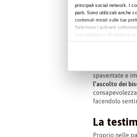
principali social network. I c
L’import
parti. Sono utilizzati anche co
per il me
contenuti mirati sulle tue pre
Seleziona i pulsanti sottostan
vuoi abilitare o disabilitar
Costruire un
rap
informazioni e modificare le 
palliativista
. A 
curare i malati 
Molti medici us
spaventate e imp
l’ascolto dei bi
consapevolezza 
facendolo sentir
La testi
Proprio nelle pa