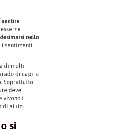
“
sentire
a esserne
desimarsi nello
n i sentimenti
e di molti
grado di capirsi
. Soprattutto
cure deve
e vivono i
 di aiuto.
o si