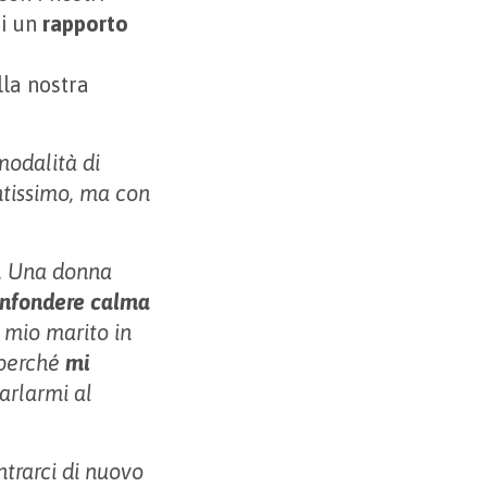
di un
rapporto
lla nostra
modalità di
ntissimo, ma con
i. Una donna
 infondere calma
o mio marito in
 perché
mi
parlarmi al
ontrarci di nuovo