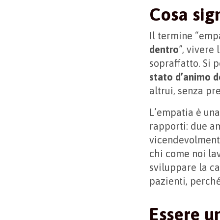
Cosa sig
Il termine “empa
dentro
”, vivere
sopraffatto. Si
stato d’animo de
altrui, senza pr
L’empatia è una
rapporti: due am
vicendevolmente
chi come noi la
sviluppare la ca
pazienti, perch
Essere u