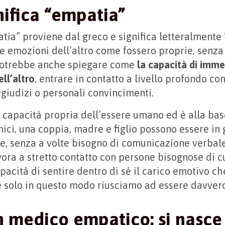
nifica “empatia”
tia” proviene dal greco e significa letteralmente 
 le emozioni dell’altro come fossero proprie, senz
 potrebbe anche spiegare come
la capacità di imme
ll’altro
, entrare in contatto a livello profondo co
egiudizi o personali convincimenti.
 capacità propria dell’essere umano ed è alla bas
ici, una coppia, madre e figlio possono essere in 
, senza a volte bisogno di comunicazione verbale
vora a stretto contatto con persone bisognose di 
pacità di sentire dentro di sé il carico emotivo ch
é solo in questo modo riusciamo ad essere davvero
n medico empatico: si nasce 