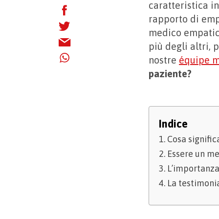
caratteristica i
rapporto di emp
medico empatico
più degli altri,
nostre
équipe mu
paziente?
Indice
Cosa signifi
Essere un med
L’importanza 
La testimoni