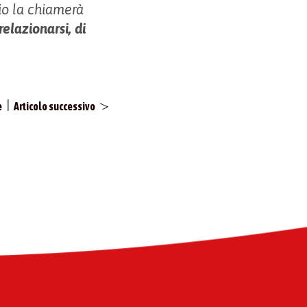
 io la chiamerà
 relazionarsi, di
|
e
Articolo successivo