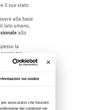
e il suo stato
ssere alla base
il lato umano,
ssionale
allo
 Spesso la
appone tra
denza e fiducia
 empatico
Informazioni sui cookie
 non deve
o migliore,
opraffare il
e, per assicurarsi che funzioni
ondivisione dei contenuti nei