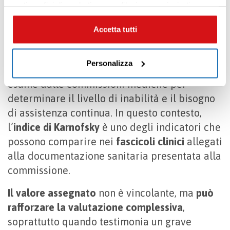
parti per fini di marketing e profilazione per inviarti
Secondo quanto previsto dal
Decreto
contenuti mirati sulle tue preferenze e i tuoi interessi. Se
Legislativo 38/2000
, che disciplina le
CHIUDI questo banner, saranno utilizzati soltanto
Accetta tutti
prestazioni assicurative in caso di infortuni e
cookies tecnici. Seleziona i pulsanti sottostanti per
effettuare le tue scelte: se vuoi accettare tutti i cookie,
malattie professionali, la condizione
Personalizza
seleziona “ACCETTA TUTTI”, se vuoi abilitare o
funzionale della persona viene presa in
disabilitare soltanto determinate categorie di cookies
esame dalle commissioni mediche per
seleziona “PERSONALIZZA”. Per maggiori informazioni
determinare il livello di inabilità e il bisogno
e modificare le tue preferenze vai alla nostra
cookie
di assistenza continua. In questo contesto,
policy
.
l’
indice di Karnofsky
è uno degli indicatori che
possono comparire nei
fascicoli clinici
allegati
alla documentazione sanitaria presentata alla
commissione.
Il valore assegnato
non è vincolante, ma
può
rafforzare la valutazione complessiva
,
soprattutto quando testimonia un grave