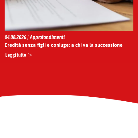
04.08.2026 | Approfondimenti
Eredità senza figli e coniuge: a chi va la successione
Leggi tutto