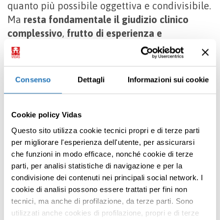
quanto più possibile oggettiva e condivisibile.
Ma
resta fondamentale il giudizio clinico
complessivo
,
frutto di esperienza e
attenzione alla singola persona
.
Indice di Karnofsky e
Consenso
Dettagli
Informazioni sui cookie
riconoscimenti legali
Può l’indice di Karnofsky influire sul
Cookie policy Vidas
riconoscimento di agevolazioni o tutele?
La
Questo sito utilizza cookie tecnici propri e di terze parti
risposta è sì, in particolare nei casi di
per migliorare l'esperienza dell'utente, per assicurarsi
malattia oncologica di origine professionale.
che funzioni in modo efficace, nonché cookie di terze
L’indice di Karnofsky, infatti, può essere un
parti, per analisi statistiche di navigazione e per la
elemento rilevante nella valutazione
condivisione dei contenuti nei principali social network. I
Premi INVIO per cercare o ESC per uscire
cookie di analisi possono essere trattati per fini non
dell’idoneità a ricevere prestazioni
tecnici, ma anche di profilazione, da terze parti. Sono
assistenzial
i, come l’indennità di
utilizzati anche cookies di profilazione, propri e di terze
accompagnamento.