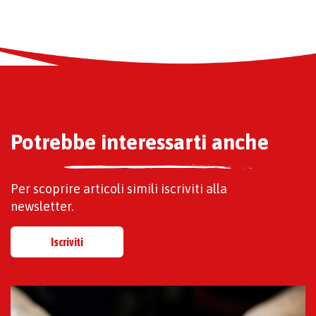
Potrebbe interessarti anche
Per scoprire articoli simili iscriviti alla
newsletter.
Iscriviti