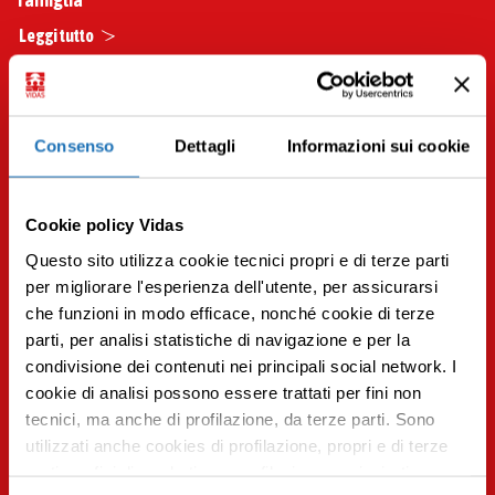
Leggi tutto
Consenso
Dettagli
Informazioni sui cookie
Cookie policy Vidas
Questo sito utilizza cookie tecnici propri e di terze parti
per migliorare l'esperienza dell'utente, per assicurarsi
che funzioni in modo efficace, nonché cookie di terze
parti, per analisi statistiche di navigazione e per la
condivisione dei contenuti nei principali social network. I
Premi INVIO per cercare o ESC per uscire
cookie di analisi possono essere trattati per fini non
tecnici, ma anche di profilazione, da terze parti. Sono
utilizzati anche cookies di profilazione, propri e di terze
parti per fini di marketing e profilazione per inviarti