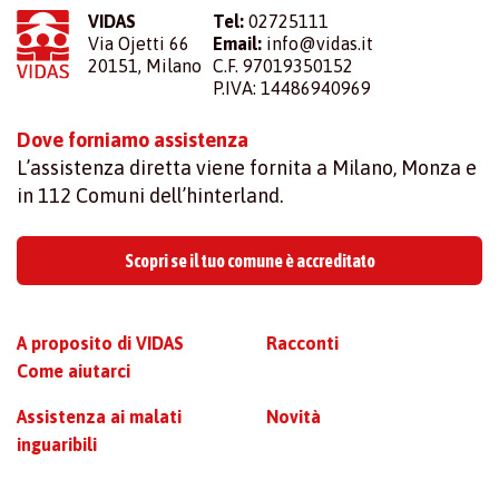
VIDAS
Tel:
02725111
Via Ojetti 66
Email:
info@vidas.it
20151, Milano
C.F. 97019350152
P.IVA: 14486940969
Dove forniamo assistenza
L’assistenza diretta viene fornita a Milano, Monza e
in 112 Comuni dell’hinterland.
Scopri se il tuo comune è accreditato
A proposito di VIDAS
Racconti
Come aiutarci
Assistenza ai malati
Novità
inguaribili