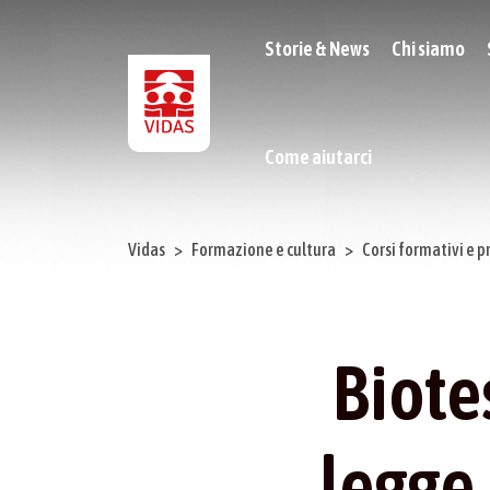
Storie & News
Chi siamo
Come aiutarci
Vidas
Formazione e cultura
Corsi formativi e p
Biote
legge.