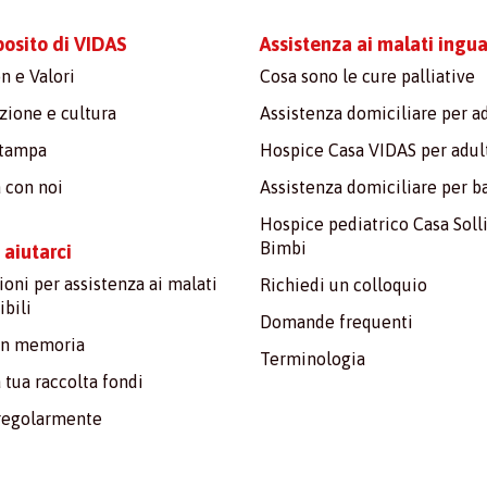
posito di VIDAS
Assistenza ai malati inguar
n e Valori
Cosa sono le cure palliative
ione e cultura
Assistenza domiciliare per ad
stampa
Hospice Casa VIDAS per adul
 con noi
Assistenza domiciliare per 
Hospice pediatrico Casa Soll
Bimbi
aiutarci
oni per assistenza ai malati
Richiedi un colloquio
ibili
Domande frequenti
in memoria
Terminologia
a tua raccolta fondi
regolarmente