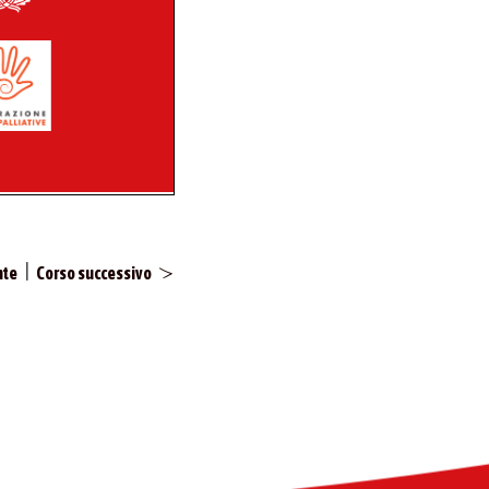
|
nte
Corso successivo