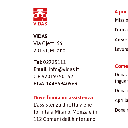
A pro
Missio
Formaz
VIDAS
Area 
Via Ojetti 66
Lavora
20151, Milano
Tel:
02725111
Come 
Email:
info@vidas.it
Donazi
C.F. 97019350152
inguar
P.IVA: 14486940969
Dona 
Dove forniamo assistenza
Apri l
L’assistenza diretta viene
Dona 
fornita a Milano, Monza e in
112 Comuni dell’hinterland.