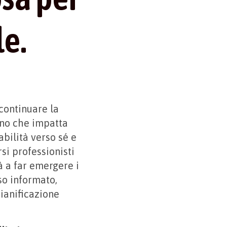
le.
continuare la
dino che impatta
abilità verso sé e
rsi professionisti
à a far emergere i
so informato,
pianificazione