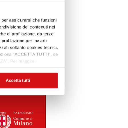
e, per assicurarsi che funzioni
ondivisione dei contenuti nei
che di profilazione, da terze
Premi INVIO per cercare o ESC per uscire
 profilazione per inviarti
zzati soltanto cookies tecnici.
 seleziona “ACCETTA TUTTI”, se
ZZA”. Per maggiori
Accetta tutti