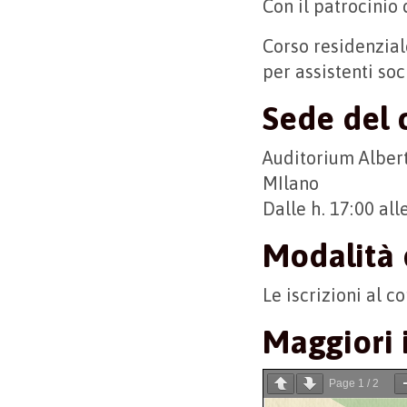
Con il patrocinio
Corso residenzia
per assistenti soc
Sede del 
Auditorium Albert
MIlano
Dalle h. 17:00 all
Modalità 
Le iscrizioni al c
Maggiori 
Page
1
/
2