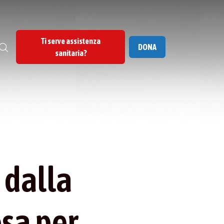
Ti serve assistenza
DONA
sanitaria?
 dalla
osa per