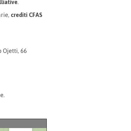
liative
.
arie,
crediti CFAS
 Ojetti, 66
e.