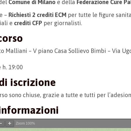
 del
Comune di Milano
e della
Federazione Cure Pal
le –
Richiesti 2 crediti ECM
per tutte le figure sanit
iali e
crediti CFP
per giornalisti.
corso
o Malliani – V piano Casa Sollievo Bimbi – Via Ugo
e h. 19:00
di iscrizione
orso sono chiuse, grazie a tutte e tutti per l’adesion
informazioni
Zoom
100%