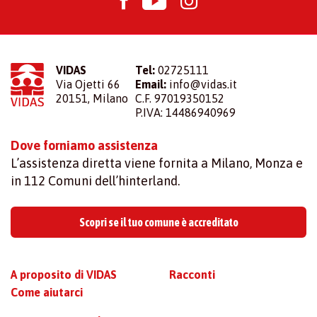
VIDAS
Tel:
02725111
Via Ojetti 66
Email:
info@vidas.it
20151, Milano
C.F. 97019350152
P.IVA: 14486940969
Dove forniamo assistenza
L’assistenza diretta viene fornita a Milano, Monza e
in 112 Comuni dell’hinterland.
Scopri se il tuo comune è accreditato
A proposito di VIDAS
Racconti
Come aiutarci