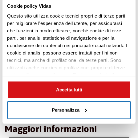
La partecipazione al corso è GRATUITA
.
Cookie policy Vidas
Modalità di iscrizione
Questo sito utilizza cookie tecnici propri e di terze parti
per migliorare l'esperienza dell'utente, per assicurarsi
Cliccando sul pulsante rosso di seguito
che funzioni in modo efficace, nonché cookie di terze
indicato entro le ore 13:00 del 30 maggio
parti, per analisi statistiche di navigazione e per la
condivisione dei contenuti nei principali social network. I
2024, salvo eccezioni accordate con la
Premi INVIO per cercare o ESC per uscire
cookie di analisi possono essere trattati per fini non
Segreteria Organizzativa. La stessa invierà via
tecnici, ma anche di profilazione, da terze parti. Sono
e-mail conferma dell’accettazione
utilizzati anche cookies di profilazione, propri e di terze
dell’iscrizione e descrizione delle modalità di
parti per fini di marketing e profilazione per inviarti
accesso in struttura.
contenuti mirati sulle tue preferenze e i tuoi interessi. Se
CHIUDI questo banner, saranno utilizzati soltanto
Accetta tutti
cookies tecnici. Seleziona i pulsanti sottostanti per
ISCRIVITI
effettuare le tue scelte: se vuoi accettare tutti i cookie,
Personalizza
seleziona “ACCETTA TUTTI”, se vuoi abilitare o
disabilitare soltanto determinate categorie di cookies
Maggiori informazioni
seleziona “PERSONALIZZA”. Per maggiori informazioni
e modificare le tue preferenze vai alla nostra
cookie