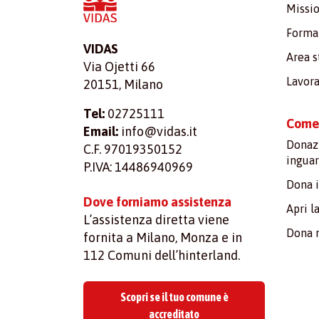
Missio
Formaz
VIDAS
Area 
Via Ojetti 66
Lavora
20151, Milano
Tel:
02725111
Come 
Email:
info@vidas.it
Donazi
C.F. 97019350152
inguar
P.IVA: 14486940969
Dona 
Dove forniamo assistenza
Apri l
L’assistenza diretta viene
Dona 
fornita a Milano, Monza e in
112 Comuni dell’hinterland.
Scopri se il tuo comune è
accreditato