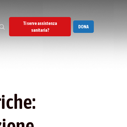
Ti serve assistenza
DONA
sanitaria?
riche:
zione