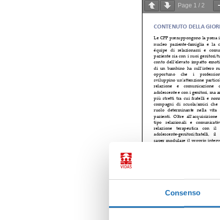
Page
1
/
2
Consenso