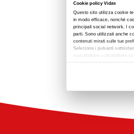
Cookie policy Vidas
Questo sito utilizza cookie te
in modo efficace, nonché cooki
principali social network. I c
parti. Sono utilizzati anche co
contenuti mirati sulle tue pre
Seleziona i pulsanti sottostan
vuoi abilitare o disabilitar
Torna ai Corsi formativ
informazioni e modificare le 