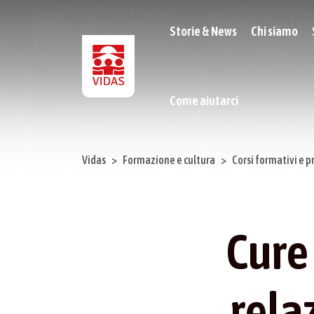
Storie & News
Chi siamo
Come aiutarci
Vidas
Formazione e cultura
Corsi formativi e p
Cure 
rela