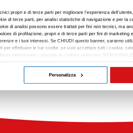
cnici propri e di terze parti per migliorare l'esperienza dell'utent
e di terze parti, per analisi statistiche di navigazione e per la c
ookie di analisi possono essere trattati per fini non tecnici, ma an
okies di profilazione, propri e di terze parti per fini di marketing e
ferenze e i tuoi interessi. Se CHIUDI questo banner, saranno utili
ti per effettuare le tue scelte: se vuoi accettare tutti i cookie,
e soltanto determinate categorie di cookies seleziona “PERSONALI
i e professionali
Corso precede
tue preferenze vai alla nostra
cookie policy
.
Personalizza