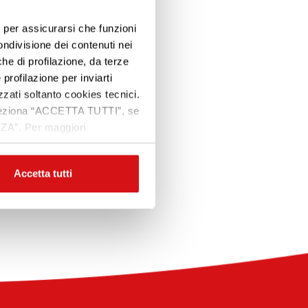
e, per assicurarsi che funzioni
ondivisione dei contenuti nei
che di profilazione, da terze
Premi INVIO per cercare o ESC per uscire
 profilazione per inviarti
zzati soltanto cookies tecnici.
 seleziona “ACCETTA TUTTI”, se
ZZA”. Per maggiori
|
nte
Corso successivo
Accetta tutti