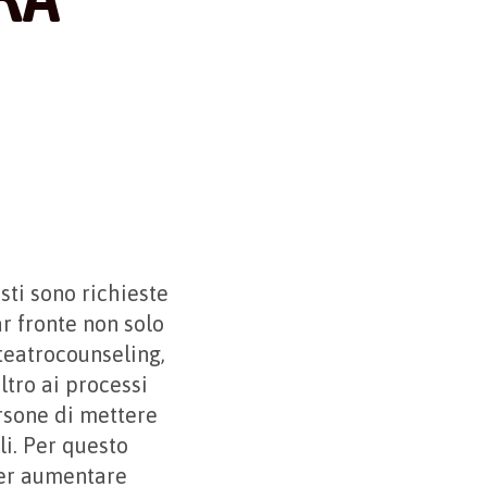
sti sono richieste
ar fronte non solo
 teatrocounseling,
ltro ai processi
ersone di mettere
li. Per questo
per aumentare