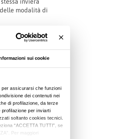
 stessa invierà
 delle modalità di
Informazioni sui cookie
e, per assicurarsi che funzioni
ondivisione dei contenuti nei
che di profilazione, da terze
Premi INVIO per cercare o ESC per uscire
 profilazione per inviarti
zzati soltanto cookies tecnici.
 seleziona “ACCETTA TUTTI”, se
ZZA”. Per maggiori