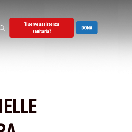
Ti serve assistenza
DONA
sanitaria?
ELLE
RA