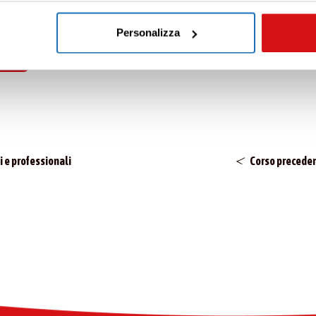
tue preferenze vai alla nostra
cookie policy
.
Personalizza
i e professionali
Corso precede