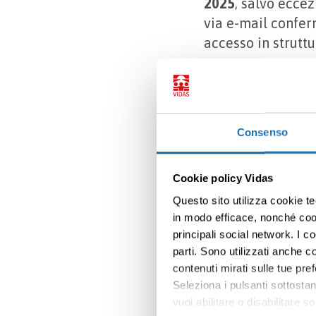
2025
, salvo ecce
via e-mail confer
accesso in struttu
ISCRIVITI
Consenso
Maggiori 
Cookie policy Vidas
Questo sito utilizza cookie te
in modo efficace, nonché cooki
principali social network. I c
parti. Sono utilizzati anche co
contenuti mirati sulle tue pre
Seleziona i pulsanti sottostan
vuoi abilitare o disabilitar