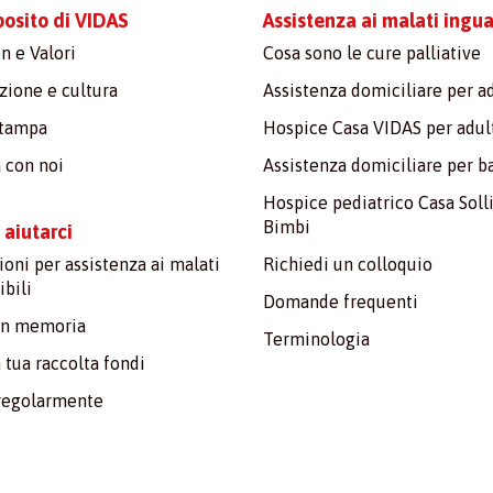
posito di VIDAS
Assistenza ai malati inguar
n e Valori
Cosa sono le cure palliative
ione e cultura
Assistenza domiciliare per ad
stampa
Hospice Casa VIDAS per adul
 con noi
Assistenza domiciliare per 
Hospice pediatrico Casa Soll
Bimbi
aiutarci
oni per assistenza ai malati
Richiedi un colloquio
ibili
Domande frequenti
in memoria
Terminologia
a tua raccolta fondi
regolarmente