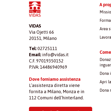
A pro
Missio
Formaz
VIDAS
Area 
Via Ojetti 66
Lavora
20151, Milano
Tel:
02725111
Come 
Email:
info@vidas.it
Donazi
C.F. 97019350152
inguar
P.IVA: 14486940969
Dona 
Dove forniamo assistenza
Apri l
L’assistenza diretta viene
Dona 
fornita a Milano, Monza e in
112 Comuni dell’hinterland.