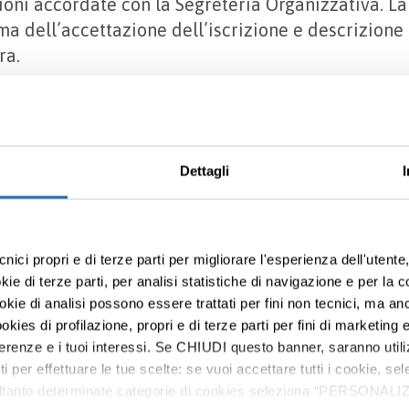
zioni accordate con la Segreteria Organizzativa. La
ma dell’accettazione dell’iscrizione e descrizione
ra.
Dettagli
informazioni
cnici propri e di terze parti per migliorare l'esperienza dell'utent
e di terze parti, per analisi statistiche di navigazione e per la c
ookie di analisi possono essere trattati per fini non tecnici, ma an
okies di profilazione, propri e di terze parti per fini di marketing e
ferenze e i tuoi interessi. Se CHIUDI questo banner, saranno utili
ti per effettuare le tue scelte: se vuoi accettare tutti i cookie,
e soltanto determinate categorie di cookies seleziona “PERSONALI