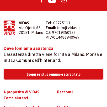
VIDAS
Tel:
02725111
Via Ojetti 66
Email:
info@vidas.it
20151, Milano
C.F. 97019350152
P.IVA: 14486940969
Dove forniamo assistenza
L’assistenza diretta viene fornita a Milano, Monza e
in 112 Comuni dell’hinterland.
Scopri se il tuo comune è accreditato
A proposito di VIDAS
Racconti
Come aiutarci