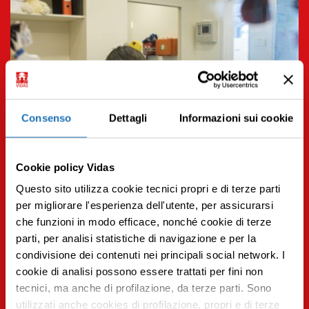
Consenso
Dettagli
Informazioni sui cookie
Cookie policy Vidas
Questo sito utilizza cookie tecnici propri e di terze parti
per migliorare l'esperienza dell'utente, per assicurarsi
che funzioni in modo efficace, nonché cookie di terze
parti, per analisi statistiche di navigazione e per la
condivisione dei contenuti nei principali social network. I
14.09.2023 | Aggiornamenti
Premi INVIO per cercare o ESC per uscire
cookie di analisi possono essere trattati per fini non
La mia esperienza in cure palliative pediatriche.
tecnici, ma anche di profilazione, da terze parti. Sono
La parola a chi le ha vissute o le sta vivendo
utilizzati anche cookies di profilazione, propri e di terze