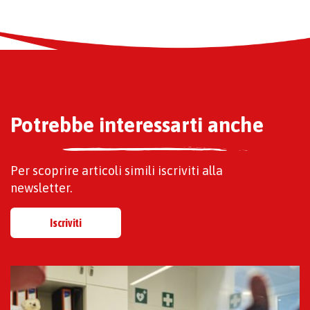
Potrebbe interessarti anche
Per scoprire articoli simili iscriviti alla
newsletter.
Iscriviti