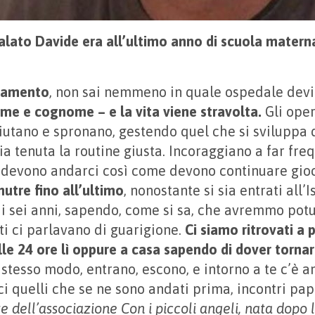
lato Davide era all’ultimo anno di scuola matern
esamento
, non sai nemmeno in quale ospedale devi
me e cognome – e la vita viene stravolta.
Gli oper
aiutano e spronano, gestendo quel che si sviluppa
sia tenuta la routine giusta. Incoraggiano a far fre
 devono andarci così come devono continuare gio
 nutre fino all’ultimo
, nonostante si sia entrati all’
 sei anni, sapendo, come si sa, che avremmo potu
i ci parlavano di guarigione.
Ci siamo ritrovati a 
le 24 ore lì oppure a casa sapendo di dover tornare
 stesso modo, entrano, escono, e intorno a te c’è 
sci quelli che se ne sono andati prima, incontri p
te dell’associazione Con i piccoli angeli, nata dopo