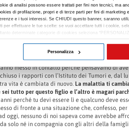
ookie di analisi possono essere trattati per fini non tecnici, ma an
 la malattia
, anni drammatici, eppure lungo tutto 
okies di profilazione, propri e di terze parti per fini di marketing e
o pensato di trovarci in quella condizione finale i
ferenze e i tuoi interessi. Se CHIUDI questo banner, saranno utili
bianca
e non danno più speranza, cambiano registr
ti per effettuare le tue scelte: se vuoi accettare tutti i cookie,
ivi di guarigione e dare percentuali di successo. D
e soltanto determinate categorie di cookies seleziona “PERSONALI
noi è durata sette giorni. Il giovedì parlavamo d’al
tue preferenze vai alla nostra
cookie policy
.
o al funerale di Davide.
Personalizza
e condizioni per entrare nell’hospice di Garbagnat
 hanno messo in contatto perché pensavamo di aver
iuso i rapporti con l’Istituto dei Tumori e, dal l
stra vita è cambiata di nuovo.
La malattia ti cambia 
 sei tutto per questo figlio e l’altro è magari par
 anni perché tu devi essere lì e qualcuno deve esse
esso di fronte a una situazione che, confesso, per
 ad oggi, nessuno di noi sapeva come avrebbe affro
da solo né in compagnia con gli altri della famigli