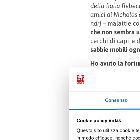
della figlia Rebec
amici di Nicholas 
ndr]
– malattie con
che non sembra un
cerchi di capire d
sabbie mobili ogni
Ho avuto la fortu
flessibilità di or
Davide è riuscito
stava bene, a sett
nei bambini picco
Consenso
miracolosamente, 
impegnativo. Un a
Cookie policy Vidas
malattia, di cui n
Questo sito utilizza cookie te
hanno detto che n
in modo efficace, nonché cooki