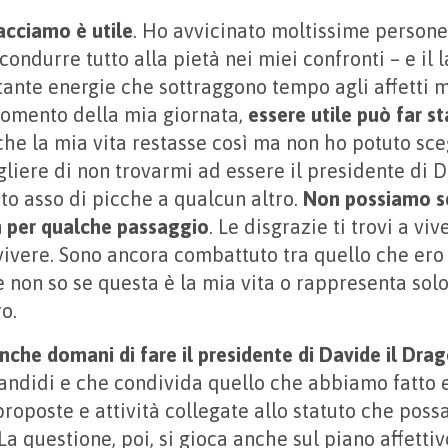
acciamo è utile
. Ho avvicinato moltissime persone
condurre tutto alla pietà nei miei confronti – e il 
 tante energie che sottraggono tempo agli affetti 
momento della mia giornata,
essere utile può far s
 che la mia vita restasse così ma non ho potuto sce
gliere di non trovarmi ad essere il presidente di D
sto asso di picche a qualcun altro.
Non possiamo sc
n per qualche passaggio
. Le disgrazie ti trovi a vi
 vivere. Sono ancora combattuto tra quello che ero
 non so se questa è la mia vita o rappresenta sol
o.
nche domani di fare il presidente di Davide il Dra
andidi e che condivida quello che abbiamo fatto 
proposte e attività collegate allo statuto che poss
a questione, poi, si gioca anche sul piano affettiv