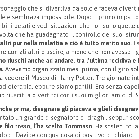
sonaggio che si divertiva da solo e faceva divertir
ile e sembrava impossibile. Dopo il primo impatto c
bini pelati e vedi situazioni che non sono quelle d
volta che ha guadagnato il controllo dei suoi stru
 altri pur nella malattia e ciò è tutto merito suo
. L
e con gli altri e uscire, a meno che non avesse i 
o riusciti anche ad andare, tra l’ultima recidiva e l
a.
Avevamo organizzato mesi prima, con il giro sol
e a vedere il Museo di Harry Potter. Tre giornate i
adioterapia, eppure siamo partiti. Era senza capell
mo riusciti a divertirci con i suoi migliori amici di
anche prima, disegnare gli piaceva e glieli disegn
ntato un grande disegnatore di draghi, seppur sc
 filo rosso, l’ha scelto Tommaso
. Ha sostenuto la
rdo di Davide con qualcosa di positivo, di chiaro.