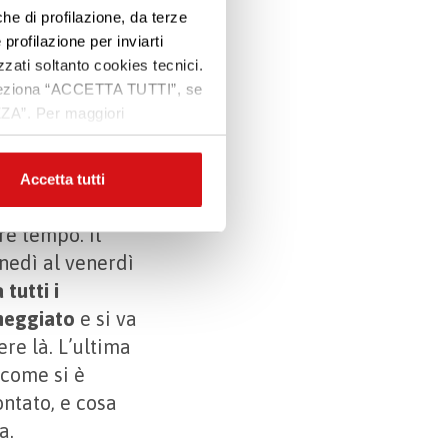
che di profilazione, da terze
Premi INVIO per cercare o ESC per uscire
quest’arco di
 profilazione per inviarti
n cui i medici
zzati soltanto cookies tecnici.
o, smettono di
 seleziona “ACCETTA TUTTI”, se
a lì in poi si
ZZA”. Per maggiori
tro e il venerdì
Accetta tutti
e, struttura per
e tempo. Il
unedì al venerdì
tutti i
cheggiato
e si va
re là. L’ultima
 come si è
ntato, e cosa
a.