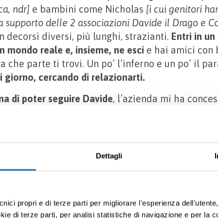
ca, ndr]
e bambini come Nicholas
[i cui genitori ha
a supporto delle 2 associazioni Davide il Drago e Con
 decorsi diversi, più lunghi, strazianti.
Entri in u
 mondo reale e, insieme, ne esci
e hai amici con 
a che parte ti trovi. Un po’ l’inferno e un po’ il pa
 giorno, cercando di relazionarti.
na di poter seguire Davide
, l’azienda mi ha conce
ari, mia moglie ha chiesto l’aspettativa in virtù del
 a frequentare tutta la prima elementare e all’ini
embre 2013. Gli avevamo tolto anche il C.v.c, il tu
li per somministrare le terapie.
Sembrava che la m
Dettagli
rientrata.
Invece, a fine mese, abbiamo avuto un
ttacco di epilessia notturno – esiste questa comp
on ci hanno detto finché non ci è accaduto. Fatti gl
cnici propri e di terze parti per migliorare l'esperienza dell'utent
on c’erano più possibilità.
e di terze parti, per analisi statistiche di navigazione e per la c