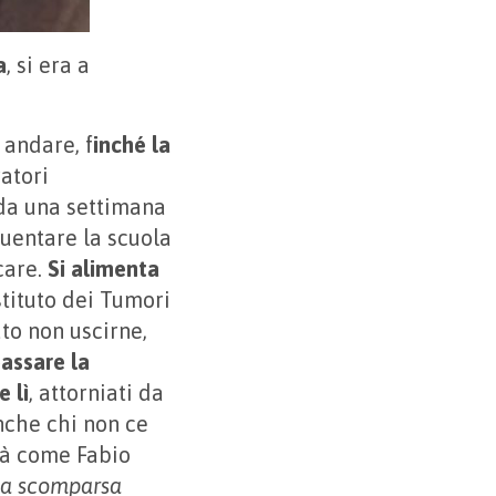
a
, si era a
 andare, f
inché la
atori
 da una settimana
quentare la scuola
care.
Si alimenta
Istituto dei Tumori
to non uscirne,
passare la
 lì
, attorniati da
anche chi non ce
apà come Fabio
 la scomparsa