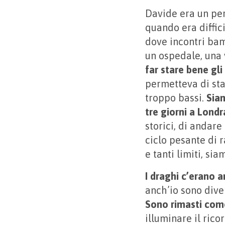
Davide era un per
quando era diffic
dove incontri bam
un ospedale, una 
far stare bene gli
permetteva di star
troppo bassi.
Siam
tre giorni a Londr
storici, di andar
ciclo pesante di r
e tanti limiti, sia
I draghi c’erano 
anch’io sono dive
Sono rimasti come
illuminare il rico