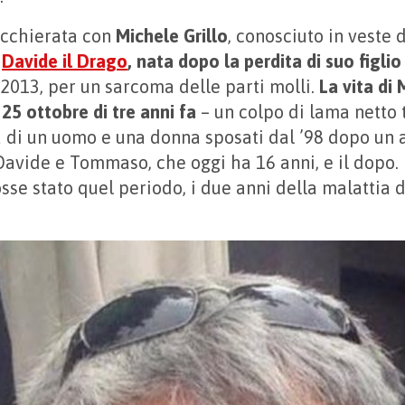
iacchierata con
Michele Grillo
, conosciuto in veste 
e
Davide il Drago
, nata dopo la perdita di suo figlio
 2013, per un sarcoma delle parti molli.
La vita di 
 25 ottobre di tre anni fa
– un colpo di lama netto t
a di un uomo e una donna sposati dal ’98 dopo un 
, Davide e Tommaso, che oggi ha 16 anni, e il dopo.
osse stato quel periodo, i due anni della malattia