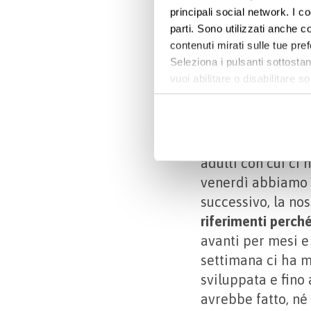
principali social network. I c
Due anni è durata
parti. Sono utilizzati anche co
tempo,
mai abbiam
contenuti mirati sulle tue pre
alzano bandiera 
Seleziona i pulsanti sottostan
prospettare tentat
vuoi abilitare o disabilitar
parla d’altro.
Per 
informazioni e modificare le 
successivo eravam
Non si sono creat
adulti con cui ci
venerdì abbiamo ch
successivo, la no
riferimenti perché
avanti per mesi e
settimana ci ha m
sviluppata e fino
avrebbe fatto, né 