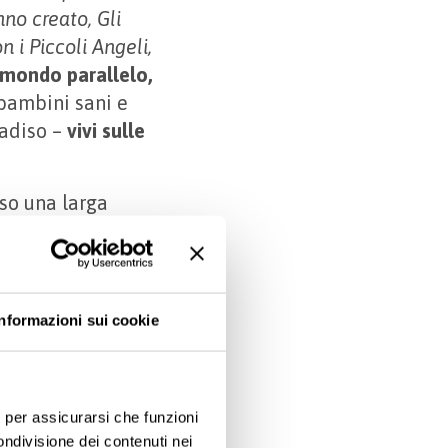
nno creato, Gli
 i Piccoli Angeli,
n mondo parallelo,
bambini sani e
radiso –
vivi sulle
sso una larga
la legge 104.
zio della seconda
bicino che si usa
alattia fosse,
Informazioni sui cookie
 episodio
onente nella sua
i accertamenti, ci
e, per assicurarsi che funzioni
ondivisione dei contenuti nei