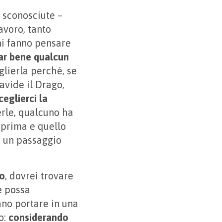
 sconosciute –
lavoro, tanto
mi fanno pensare
tar bene qualcun
glierla perché, se
avide il Drago,
eglierci la
verle, qualcuno ha
 prima e quello
o un passaggio
go
, dovrei trovare
e possa
ano portare in una
o:
considerando