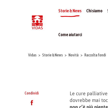
Storie & News
Chi siamo
Come aiutarci
Vidas
Storie & News
Novità
Raccolta fondi
Le cure palliativ
Condividi
dovrebbe mai tocc
non c’è più nient