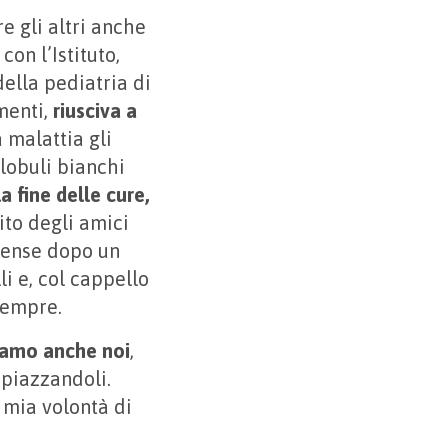
e gli altri anche
on l’Istituto,
ella pediatria di
menti,
riusciva a
a malattia gli
globuli bianchi
a fine delle cure,
ito degli amici
ntense dopo un
i e, col cappello
 Sempre.
avamo anche noi
,
opiazzandoli.
 mia volontà di