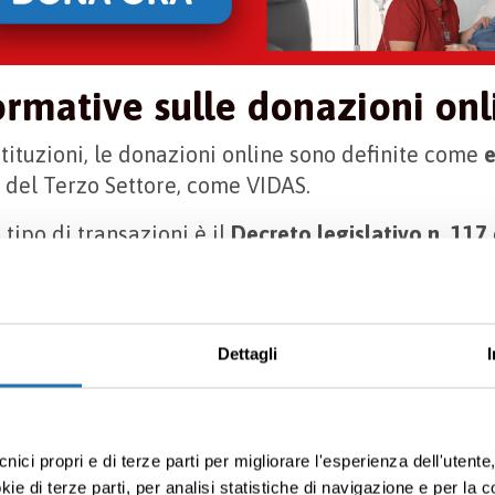
ormative sulle donazioni onl
stituzioni, le donazioni online sono definite come
e
i del Terzo Settore, come VIDAS.
tipo di transazioni è il
Decreto legislativo n. 117 
me
Codice del Terzo Settore
. Per garantire la mas
ncisce alcuni obblighi fondamentali per gli enti i
zioni devono essere regolarmente iscritte al
Regis
Dettagli
l Terzo Settore (RUNTS)
per beneficiare delle age
onazioni.
ogo, si richiede la
pubblicazione annuale di bilan
cnici propri e di terze parti per migliorare l'esperienza dell'utent
attività svolte con i fondi derivanti dalle donazion
e di terze parti, per analisi statistiche di navigazione e per la c