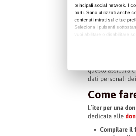
li puoi trova
principali social network. I c
parti. Sono utilizzati anche co
In questo modo, s
contenuti mirati sulle tue pre
primo avrà access
Seleziona i pulsanti sottostan
riconosciuto come
vuoi abilitare o disabilitar
donazione verrà u
informazioni e modificare le 
Oltre alla regola
poi tutelate anch
questo assicura ch
dati personali dei
Come fare
L’
iter per una do
dedicata alle
don
Compilare il