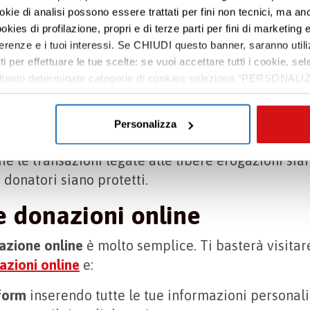
re nella pagina
bilanci annuali e rapporti di attività
ookie di analisi possono essere trattati per fini non tecnici, ma an
okies di profilazione, propri e di terze parti per fini di marketing e
i garantisce una
maggiore sicurezza
sia all’ente c
ferenze e i tuoi interessi. Se CHIUDI questo banner, saranno utili
o ai benefici fiscali che derivano dall’essere uffi
ti per effettuare le tue scelte: se vuoi accettare tutti i cookie,
 parte del Terzo Settore; il secondo avrà la certe
e soltanto determinate categorie di cookies seleziona “PERSONALI
sata per scopi solidali.
tue preferenze vai alla nostra
cookie policy
.
mentazione fornita dal Codice del Terzo Settore, l
Personalizza
e dal
Regolamento Generale sulla Protezione dei 
e le transazioni legate alle libere erogazioni sian
 donatori siano protetti.
 donazioni online
nazione online
è molto semplice. Ti basterà visitar
azioni online
e:
 form
inserendo tutte le tue informazioni personali 