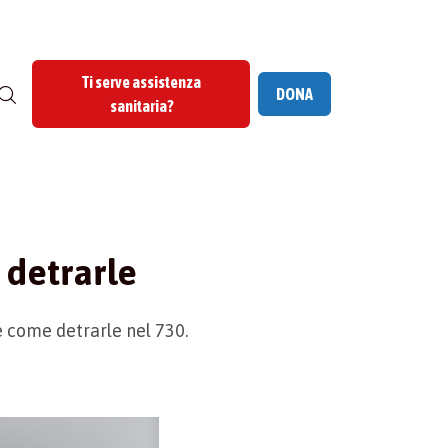
Ti serve assistenza
DONA
sanitaria?
 detrarle
 come detrarle nel 730.