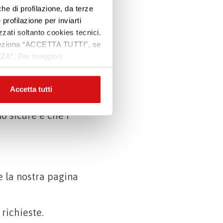
).
che di profilazione, da terze
Premi INVIO per cercare o ESC per uscire
 profilazione per inviarti
he al donatore: il
zzati soltanto cookies tecnici.
cialmente
 seleziona “ACCETTA TUTTI”, se
zza che la propria
ZZA”. Per maggiori
e donazioni sono
Accetta tutti
Dati (GDPR)
:
o sicure e che i
e la nostra pagina
richieste.