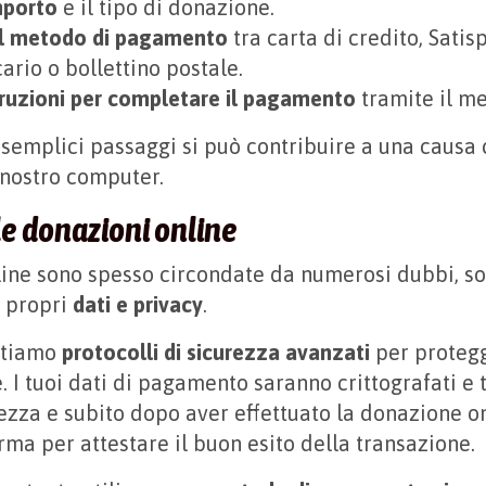
importo
e il tipo di donazione.
il metodo di pagamento
tra carta di credito, Satis
ario o bollettino postale.
truzioni per completare il pagamento
tramite il me
 semplici passaggi si può contribuire a una causa 
 nostro computer.
le donazioni online
line sono spesso circondate da numerosi dubbi, so
i propri
dati e privacy
.
ttiamo
protocolli di sicurezza avanzati
per protegg
. I tuoi dati di pagamento saranno crittografati e t
zza e subito dopo aver effettuato la donazione on
rma per attestare il buon esito della transazione.