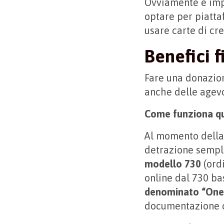
Ovviamente è imp
optare per piatta
usare carte di cr
Benefici f
Fare una donazion
anche delle agevo
Come funziona qu
Al momento dell
detrazione sempli
modello 730
(ordi
online dal 730 bas
denominato “Oner
documentazione ch