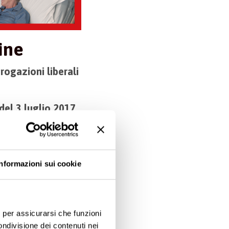
ine
rogazioni liberali
del 3 luglio 2017
,
sima trasparenza,
n questione:
tro Unico
Informazioni sui cookie
volazioni fiscali
ci
e relazioni
e, per assicurarsi che funzioni
i (nel nostro caso,
ondivisione dei contenuti nei