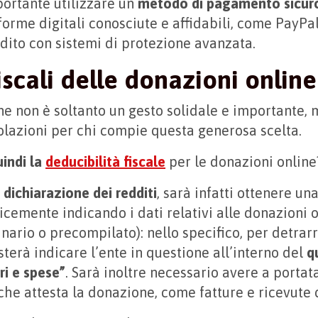
ortante utilizzare un
metodo di pagamento sicur
forme digitali conosciute e affidabili, come PayPal
edito con sistemi di protezione avanzata.
iscali delle donazioni online
e non è soltanto un gesto solidale e importante,
lazioni per chi compie questa generosa scelta.
indi la
deducibilità fiscale
per le donazioni onlin
a
dichiarazione dei redditi
, sarà infatti ottenere u
cemente indicando i dati relativi alle donazioni o
nario o precompilato): nello specifico, per detra
terà indicare l’ente in questione all’interno del
q
i e spese”
. Sarà inoltre necessario avere a portat
e attesta la donazione, come fatture e ricevute d