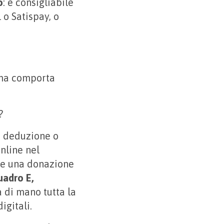
o
: è consigliabile
 o Satispay, o
 ma comporta
e?
na deduzione o
nline nel
rre una donazione
uadro E,
a di mano tutta la
igitali.