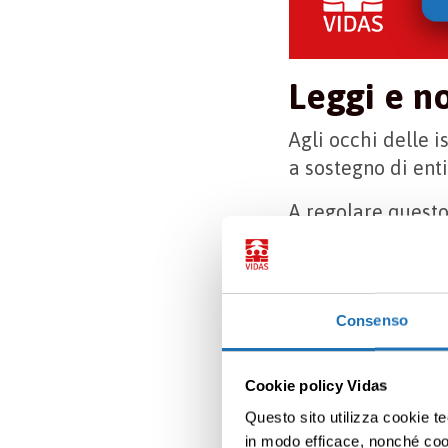
Leggi e n
Agli occhi delle i
a sostegno di ent
A regolare questo 
noto appunto co
questo decreto sa
Le organizza
Consenso
Nazionale de
legati alle d
Cookie policy Vidas
In secondo lu
Questo sito utilizza cookie te
relative alle 
in modo efficace, nonché cooki