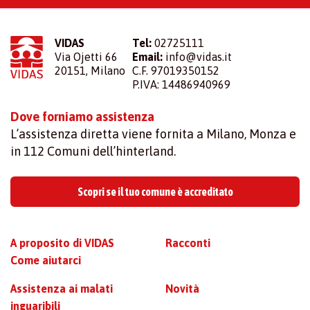
VIDAS
Tel:
02725111
Via Ojetti 66
Email:
info@vidas.it
20151, Milano
C.F. 97019350152
P.IVA: 14486940969
Dove forniamo assistenza
L’assistenza diretta viene fornita a Milano, Monza e
in 112 Comuni dell’hinterland.
Scopri se il tuo comune è accreditato
A proposito di VIDAS
Racconti
Come aiutarci
Assistenza ai malati
Novità
inguaribili