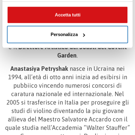
parti per fini di marketing e profilazione per inviarti
Orchestra, Philharmonia e la London
contenuti mirati sulle tue preferenze e i tuoi interessi. Se
Philharmonic Orchestra.
Diventa
“super
CHIUDI questo banner, saranno utilizzati soltanto
Accetta tutti
solista” alla Lyon Opera House a 21 anni e
cookies tecnici. Seleziona i pulsanti sottostanti per
effettuare le tue scelte: se vuoi accettare tutti i cookie,
primo violino della Royal Opera House a 23
Personalizza
seleziona “ACCETTA TUTTI”, se vuoi abilitare o
anni
, posizione che mantiene tutt’ora. Tutt’ora
disabilitare soltanto determinate categorie di cookies
è il
Direttore Artistico dei Solisti del Covent
seleziona “PERSONALIZZA”. Per maggiori informazioni
Garden
.
e modificare le tue preferenze vai alla nostra
cookie
policy
.
Anastasiya Petryshak
nasce in Ucraina nei
1994, all’età di otto anni inizia ad esibirsi in
pubbiico vincendo numerosi concorsi di
caratura nazionale ed internazionale. Nel
2005 si trasferisce in Italia per proseguire gli
studi di violino diventando la piu giovane
allieva del Maestro Salvatore Accardo con il
quale studia nell’Accademia “Walter Stauffer”