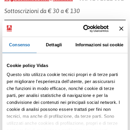
Sottoscrizioni da € 30 a € 130
II violinista e direttore bulgaro
Vasko Vassilev
è primo violino della Royal Opera House dal
1993
. Nasce a Sofia nel 1970 e inizia a
Consenso
Dettagli
Informazioni sui cookie
suonare il violino a 5 anni. Studia al
conservatorio di Mosca, si trasferisce quindi a
Cookie policy Vidas
Londra dove studia alla Guildhall School of
Questo sito utilizza cookie tecnici propri e di terze parti
Music and Drama e al Royal College of Music.
per migliorare l'esperienza dell'utente, per assicurarsi
Vincitore di numerosi concorsi internazionali
che funzioni in modo efficace, nonché cookie di terze
tra cui nel 1987 il “Jacques Thibaud” a Parigi,
parti, per analisi statistiche di navigazione e per la
nel 1988 il “Carl Flesch” a Londra e nel 1989 il
condivisione dei contenuti nei principali social network. I
Premi INVIO per cercare o ESC per uscire
cookie di analisi possono essere trattati per fini non
“N. Paganini” a Genova. Dall’età di 19 anni,
tecnici, ma anche di profilazione, da terze parti. Sono
suona come primo violino neile maggiori
utilizzati anche cookies di profilazione, propri e di terze
orchestre inglesi quali London Symphony