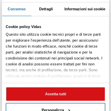
Consenso
Dettagli
Informazioni sui cookie
Cookie policy Vidas
Questo sito utilizza cookie tecnici propri e di terze parti
per migliorare l'esperienza dell'utente, per assicurarsi
che funzioni in modo efficace, nonché cookie di terze
parti, per analisi statistiche di navigazione e per la
condivisione dei contenuti nei principali social network. I
Premi INVIO per cercare o ESC per uscire
cookie di analisi possono essere trattati per fini non
tecnici, ma anche di profilazione, da terze parti. Sono
utilizzati anche cookies di profilazione, propri e di terze
parti per fini di marketing e profilazione per inviarti
contenuti mirati sulle tue preferenze e i tuoi interessi. Se
CHIUDI questo banner, saranno utilizzati soltanto
Accetta tutti
cookies tecnici. Seleziona i pulsanti sottostanti per
effettuare le tue scelte: se vuoi accettare tutti i cookie,
Personalizza