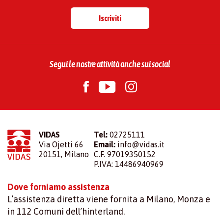
Iscriviti
Segui le nostre attività anche sui social
VIDAS
Tel:
02725111
Via Ojetti 66
Email:
info@vidas.it
20151, Milano
C.F. 97019350152
P.IVA: 14486940969
Dove forniamo assistenza
L’assistenza diretta viene fornita a Milano, Monza e
in 112 Comuni dell’hinterland.