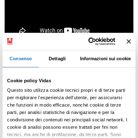
Lunedì 22 maggio ore 18:30
Consenso
Dettagli
Informazioni sui cookie
Bruno Arpaia
Ma tu chi sei
Cookie policy Vidas
Guanda
In dialogo con Emanuela Lucchi
Questo sito utilizza cookie tecnici propri e di terze parti
per migliorare l'esperienza dell'utente, per assicurarsi
che funzioni in modo efficace, nonché cookie di terze
parti, per analisi statistiche di navigazione e per la
condivisione dei contenuti nei principali social network. I
Premi INVIO per cercare o ESC per uscire
cookie di analisi possono essere trattati per fini non
tecnici, ma anche di profilazione, da terze parti. Sono