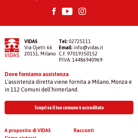
VIDAS
Tel:
02725111
Via Ojetti 66
Email:
info@vidas.it
20151, Milano
C.F. 97019350152
P.IVA: 14486940969
Dove forniamo assistenza
L’assistenza diretta viene fornita a Milano, Monza e
in 112 Comuni dell’hinterland.
Scopri se il tuo comune è accreditato
A proposito di VIDAS
Racconti
Come aiutarci