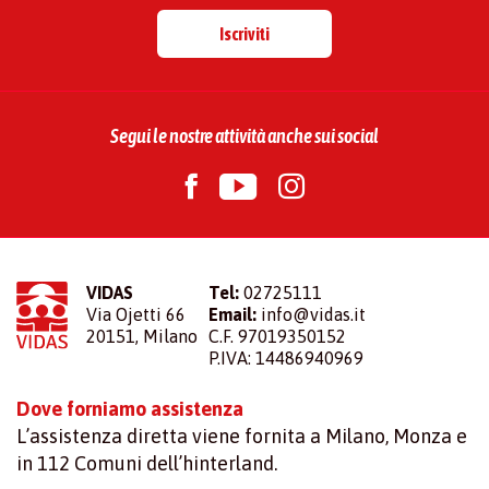
Iscriviti
Segui le nostre attività anche sui social
VIDAS
Tel:
02725111
Via Ojetti 66
Email:
info@vidas.it
20151, Milano
C.F. 97019350152
P.IVA: 14486940969
Dove forniamo assistenza
L’assistenza diretta viene fornita a Milano, Monza e
in 112 Comuni dell’hinterland.