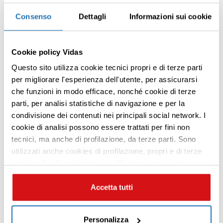
La mostra sarà aperta al pubblico da martedì
Consenso
Dettagli
Informazioni sui cookie
19 marzo a sabato 23 marzo dalle 12:00 alle
19:00
Cookie policy Vidas
Evento di premiazione
Questo sito utilizza cookie tecnici propri e di terze parti
per migliorare l'esperienza dell'utente, per assicurarsi
Martedì 19 marzo
alle ore
19:00
si terrà
che funzioni in modo efficace, nonché cookie di terze
l’evento di premiazione, alla presenza della
parti, per analisi statistiche di navigazione e per la
giuria, composta da una rappresentanza
condivisione dei contenuti nei principali social network. I
Premi INVIO per cercare o ESC per uscire
VIDAS e Accademia di Brera. Durante la
cookie di analisi possono essere trattati per fini non
serata letture con i giovani allievi
tecnici, ma anche di profilazione, da terze parti. Sono
dell’Accademia del
Centro Teatro Attivo
.
utilizzati anche cookies di profilazione, propri e di terze
parti per fini di marketing e profilazione per inviarti
Seguirà rinfresco.
contenuti mirati sulle tue preferenze e i tuoi interessi. Se
Per partecipare scrivere a:
CHIUDI questo banner, saranno utilizzati soltanto
Accetta tutti
cookies tecnici. Seleziona i pulsanti sottostanti per
eventi.culturali@vidas.it
effettuare le tue scelte: se vuoi accettare tutti i cookie,
Personalizza
seleziona “ACCETTA TUTTI”, se vuoi abilitare o