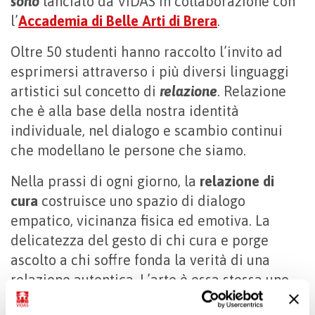
sono
lanciato da VIDAS in collaborazione con
l’
Accademia di Belle Arti di Brera
.
Oltre 50 studenti hanno raccolto l’invito ad
esprimersi attraverso i più diversi linguaggi
artistici sul concetto di
relazione
. Relazione
che è alla base della nostra identità
individuale, nel dialogo e scambio continui
che modellano le persone che siamo.
Nella prassi di ogni giorno, la
relazione di
cura
costruisce uno spazio di dialogo
empatico, vicinanza fisica ed emotiva. La
delicatezza del gesto di chi cura e porge
ascolto a chi soffre fonda la verità di una
relazione autentica. L’arte è essa stessa uno
strumento per alleviare le ferite dell’anima.