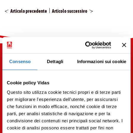
|
Articolo precedente
Articolo successivo
Consenso
Dettagli
Informazioni sui cookie
Potrebbe interessarti anche
Cookie policy Vidas
Questo sito utilizza cookie tecnici propri e di terze parti
Per scoprire articoli simili iscriviti alla
per migliorare l'esperienza dell'utente, per assicurarsi
newsletter.
che funzioni in modo efficace, nonché cookie di terze
parti, per analisi statistiche di navigazione e per la
Iscriviti
condivisione dei contenuti nei principali social network. I
Premi INVIO per cercare o ESC per uscire
cookie di analisi possono essere trattati per fini non