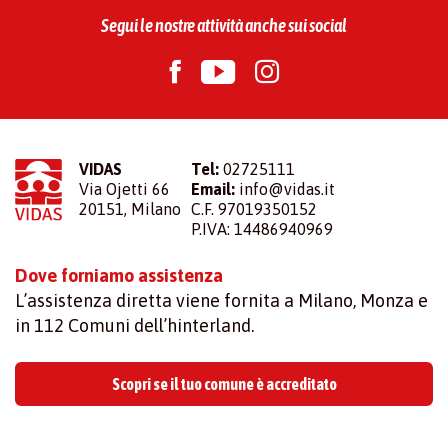
Segui le nostre attività anche sui social
VIDAS
Tel:
02725111
Via Ojetti 66
Email:
info@vidas.it
20151, Milano
C.F. 97019350152
P.IVA: 14486940969
Dove forniamo assistenza
L’assistenza diretta viene fornita a Milano, Monza e
in 112 Comuni dell’hinterland.
Scopri se il tuo comune è accreditato