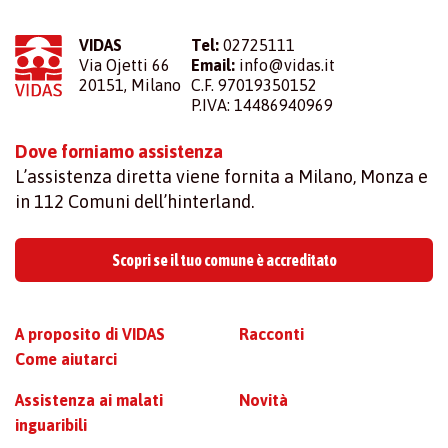
VIDAS
Tel:
02725111
Via Ojetti 66
Email:
info@vidas.it
20151, Milano
C.F. 97019350152
P.IVA: 14486940969
Dove forniamo assistenza
L’assistenza diretta viene fornita a Milano, Monza e
in 112 Comuni dell’hinterland.
Scopri se il tuo comune è accreditato
A proposito di VIDAS
Racconti
Come aiutarci
Assistenza ai malati
Novità
inguaribili