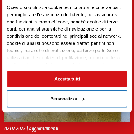
Questo sito utilizza cookie tecnici propri e di terze parti
per migliorare l'esperienza dell'utente, per assicurarsi
che funzioni in modo efficace, nonché cookie di terze
parti, per analisi statistiche di navigazione e per la
condivisione dei contenuti nei principali social network. I
Premi INVIO per cercare o ESC per uscire
cookie di analisi possono essere trattati per fini non
tecnici, ma anche di profilazione, da terze parti. Sono
utilizzati anche cookies di profilazione, propri e di terze
parti per fini di marketing e profilazione per inviarti
contenuti mirati sulle tue preferenze e i tuoi interessi. Se
CHIUDI questo banner, saranno utilizzati soltanto
Accetta tutti
cookies tecnici. Seleziona i pulsanti sottostanti per
effettuare le tue scelte: se vuoi accettare tutti i cookie,
Personalizza
seleziona “ACCETTA TUTTI”, se vuoi abilitare o
disabilitare soltanto determinate categorie di cookies
seleziona “PERSONALIZZA”. Per maggiori informazioni
e modificare le tue preferenze vai alla nostra
cookie
02.02.2022 | Aggiornamenti
policy
.