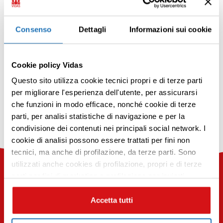
Consenso
Dettagli
Informazioni sui cookie
Condividi
Cookie policy Vidas
Questo sito utilizza cookie tecnici propri e di terze parti
per migliorare l'esperienza dell'utente, per assicurarsi
che funzioni in modo efficace, nonché cookie di terze
parti, per analisi statistiche di navigazione e per la
Torna ai progetti
Progetto precedente
condivisione dei contenuti nei principali social network. I
Premi INVIO per cercare o ESC per uscire
cookie di analisi possono essere trattati per fini non
tecnici, ma anche di profilazione, da terze parti. Sono
utilizzati anche cookies di profilazione, propri e di terze
parti per fini di marketing e profilazione per inviarti
contenuti mirati sulle tue preferenze e i tuoi interessi. Se
CHIUDI questo banner, saranno utilizzati soltanto
Accetta tutti
cookies tecnici. Seleziona i pulsanti sottostanti per
Restiamo in contatto, iscriviti alla nostra