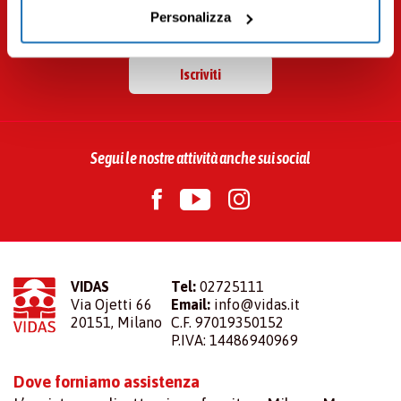
effettuare le tue scelte: se vuoi accettare tutti i cookie,
Personalizza
newsletter
seleziona “ACCETTA TUTTI”, se vuoi abilitare o
disabilitare soltanto determinate categorie di cookies
seleziona “PERSONALIZZA”. Per maggiori informazioni
Iscriviti
e modificare le tue preferenze vai alla nostra
cookie
policy
.
Segui le nostre attività anche sui social
VIDAS
Tel:
02725111
Via Ojetti 66
Email:
info@vidas.it
20151, Milano
C.F. 97019350152
P.IVA: 14486940969
Dove forniamo assistenza