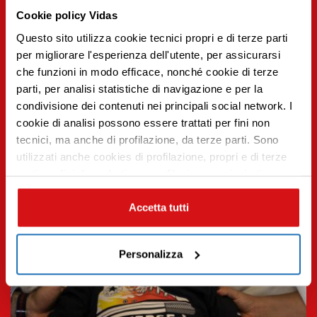
Cookie policy Vidas
Questo sito utilizza cookie tecnici propri e di terze parti
per migliorare l'esperienza dell'utente, per assicurarsi
che funzioni in modo efficace, nonché cookie di terze
parti, per analisi statistiche di navigazione e per la
condivisione dei contenuti nei principali social network. I
Premi INVIO per cercare o ESC per uscire
cookie di analisi possono essere trattati per fini non
tecnici, ma anche di profilazione, da terze parti. Sono
utilizzati anche cookies di profilazione, propri e di terze
parti per fini di marketing e profilazione per inviarti
contenuti mirati sulle tue preferenze e i tuoi interessi. Se
CHIUDI questo banner, saranno utilizzati soltanto
Accetta tutti
cookies tecnici. Seleziona i pulsanti sottostanti per
effettuare le tue scelte: se vuoi accettare tutti i cookie,
Personalizza
seleziona “ACCETTA TUTTI”, se vuoi abilitare o
disabilitare soltanto determinate categorie di cookies
seleziona “PERSONALIZZA”. Per maggiori informazioni
e modificare le tue preferenze vai alla nostra
cookie