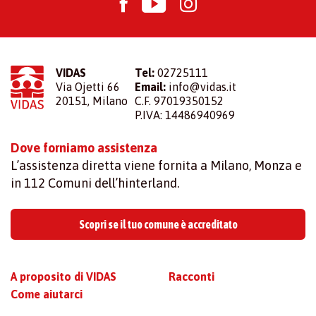
VIDAS
Tel:
02725111
Via Ojetti 66
Email:
info@vidas.it
20151, Milano
C.F. 97019350152
P.IVA: 14486940969
Dove forniamo assistenza
L’assistenza diretta viene fornita a Milano, Monza e
in 112 Comuni dell’hinterland.
Scopri se il tuo comune è accreditato
A proposito di VIDAS
Racconti
Come aiutarci