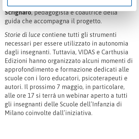
comincia fin da piccoli” – racconta
Marta
disabilitare soltanto determinate categorie di cookies
Scrignaro
, pedagogista e coautrice della
seleziona “PERSONALIZZA”. Per maggiori informazioni
guida che accompagna il progetto.
e modificare le tue preferenze vai alla nostra
cookie
policy
.
Storie di luce
contiene tutti gli strumenti
necessari per essere utilizzato in autonomia
dagli insegnanti. Tuttavia, VIDAS e Carthusia
Edizioni hanno organizzato alcuni momenti di
approfondimento e formazione dedicati alle
scuole con i loro educatori, psicoterapeuti e
autori. Il prossimo 7 maggio, in particolare,
alle ore 17 si terrà un webinar aperto a tutti
gli insegnanti delle Scuole dell’Infanzia di
Milano coinvolte dall’iniziativa.