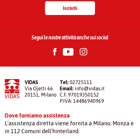
Iscriviti
Segui le nostre attività anche sui social
VIDAS
Tel:
02725111
Via Ojetti 66
Email:
info@vidas.it
20151, Milano
C.F. 97019350152
P.IVA: 14486940969
Dove forniamo assistenza
L’assistenza diretta viene fornita a Milano, Monza e
in 112 Comuni dell’hinterland.