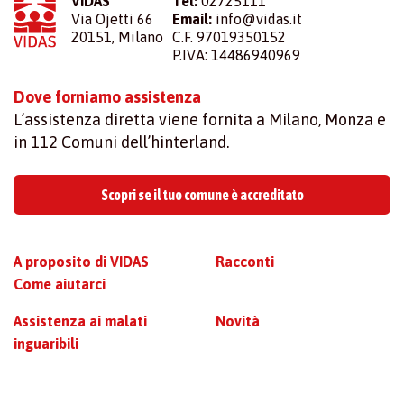
VIDAS
Tel:
02725111
Via Ojetti 66
Email:
info@vidas.it
20151, Milano
C.F. 97019350152
P.IVA: 14486940969
Dove forniamo assistenza
L’assistenza diretta viene fornita a Milano, Monza e
in 112 Comuni dell’hinterland.
Scopri se il tuo comune è accreditato
A proposito di VIDAS
Racconti
Come aiutarci
Assistenza ai malati
Novità
inguaribili