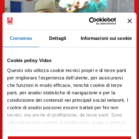
Consenso
Dettagli
Informazioni sui cookie
Cookie policy Vidas
Questo sito utilizza cookie tecnici propri e di terze parti
per migliorare l'esperienza dell'utente, per assicurarsi
che funzioni in modo efficace, nonché cookie di terze
14.10.2022 | Eventi e iniziative
parti, per analisi statistiche di navigazione e per la
condivisione dei contenuti nei principali social network. I
Un cappello per una buona causa
Premi INVIO per cercare o ESC per uscire
cookie di analisi possono essere trattati per fini non
Leggi tutto
tecnici, ma anche di profilazione, da terze parti. Sono
utilizzati anche cookies di profilazione, propri e di terze
parti per fini di marketing e profilazione per inviarti
contenuti mirati sulle tue preferenze e i tuoi interessi. Se