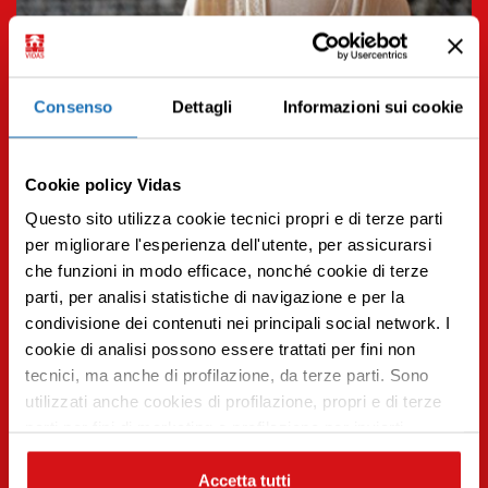
Consenso
Dettagli
Informazioni sui cookie
Cookie policy Vidas
Questo sito utilizza cookie tecnici propri e di terze parti
per migliorare l'esperienza dell'utente, per assicurarsi
04.10.2023 | Cultura
che funzioni in modo efficace, nonché cookie di terze
parti, per analisi statistiche di navigazione e per la
Il lutto nelle diverse culture del mondo
condivisione dei contenuti nei principali social network. I
Premi INVIO per cercare o ESC per uscire
Leggi tutto
cookie di analisi possono essere trattati per fini non
tecnici, ma anche di profilazione, da terze parti. Sono
utilizzati anche cookies di profilazione, propri e di terze
parti per fini di marketing e profilazione per inviarti
contenuti mirati sulle tue preferenze e i tuoi interessi. Se
CHIUDI questo banner, saranno utilizzati soltanto
Accetta tutti