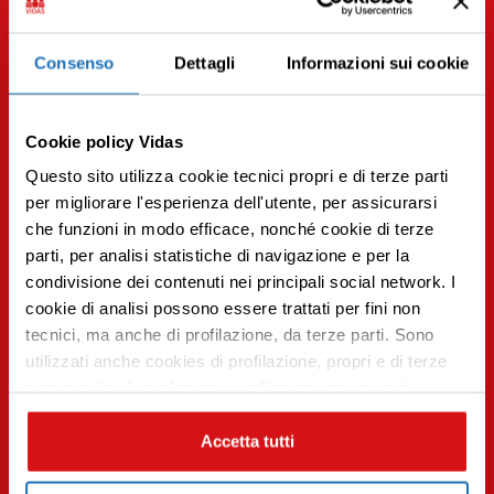
Consenso
Dettagli
Informazioni sui cookie
Cookie policy Vidas
Questo sito utilizza cookie tecnici propri e di terze parti
per migliorare l'esperienza dell'utente, per assicurarsi
che funzioni in modo efficace, nonché cookie di terze
parti, per analisi statistiche di navigazione e per la
condivisione dei contenuti nei principali social network. I
Premi INVIO per cercare o ESC per uscire
cookie di analisi possono essere trattati per fini non
14.10.2022 | Eventi e iniziative
tecnici, ma anche di profilazione, da terze parti. Sono
Un cappello per una buona causa
utilizzati anche cookies di profilazione, propri e di terze
Leggi tutto
parti per fini di marketing e profilazione per inviarti
contenuti mirati sulle tue preferenze e i tuoi interessi. Se
CHIUDI questo banner, saranno utilizzati soltanto
Accetta tutti
cookies tecnici. Seleziona i pulsanti sottostanti per
effettuare le tue scelte: se vuoi accettare tutti i cookie,