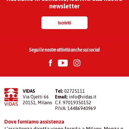
newsletter
Iscriviti
Segui le nostre attività anche sui social
VIDAS
Tel:
02725111
Via Ojetti 66
Email:
info@vidas.it
20151, Milano
C.F. 97019350152
P.IVA: 14486940969
Dove forniamo assistenza
L’assistenza diretta viene fornita a Milano, Monza e