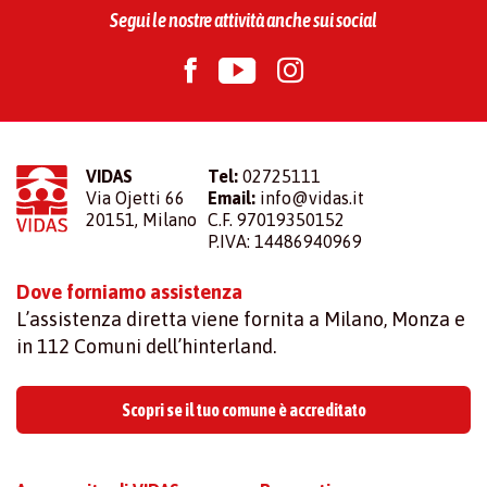
Segui le nostre attività anche sui social
VIDAS
Tel:
02725111
Via Ojetti 66
Email:
info@vidas.it
20151, Milano
C.F. 97019350152
P.IVA: 14486940969
Dove forniamo assistenza
L’assistenza diretta viene fornita a Milano, Monza e
in 112 Comuni dell’hinterland.
Scopri se il tuo comune è accreditato