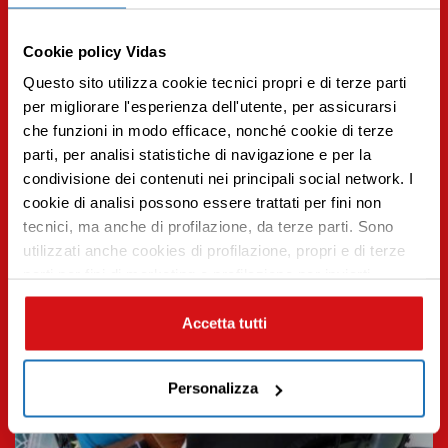
10.02.2025 | Pazienti e famiglie
Dignità e sollievo: il ruolo della fisioterapia in VIDAS
Cookie policy Vidas
Leggi tutto
Questo sito utilizza cookie tecnici propri e di terze parti
per migliorare l'esperienza dell'utente, per assicurarsi
che funzioni in modo efficace, nonché cookie di terze
parti, per analisi statistiche di navigazione e per la
condivisione dei contenuti nei principali social network. I
Premi INVIO per cercare o ESC per uscire
cookie di analisi possono essere trattati per fini non
tecnici, ma anche di profilazione, da terze parti. Sono
utilizzati anche cookies di profilazione, propri e di terze
parti per fini di marketing e profilazione per inviarti
contenuti mirati sulle tue preferenze e i tuoi interessi. Se
CHIUDI questo banner, saranno utilizzati soltanto
Accetta tutti
cookies tecnici. Seleziona i pulsanti sottostanti per
effettuare le tue scelte: se vuoi accettare tutti i cookie,
Personalizza
seleziona “ACCETTA TUTTI”, se vuoi abilitare o
disabilitare soltanto determinate categorie di cookies
seleziona “PERSONALIZZA”. Per maggiori informazioni