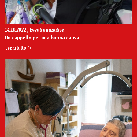
e modificare le tue preferenze vai alla nostra
cookie
policy
.
14.10.2022 | Eventi e iniziative
Un cappello per una buona causa
Leggi tutto