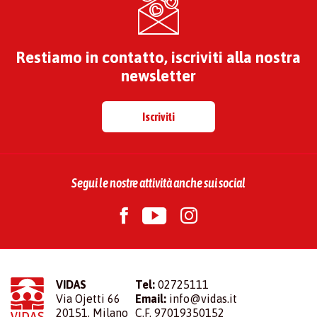
Restiamo in contatto, iscriviti alla nostra
newsletter
Iscriviti
Segui le nostre attività anche sui social
VIDAS
Tel:
02725111
Via Ojetti 66
Email:
info@vidas.it
20151, Milano
C.F. 97019350152