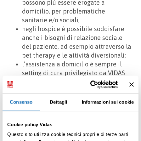
possono più essere erogate a
domicilio, per problematiche
sanitarie e/o sociali;
negli hospice è possibile soddisfare
anche i bisogni di relazione sociale
del paziente, ad esempio attraverso la
pet therapy e le attività diversionali;
l’assistenza a domicilio è sempre il
setting di cura privilegiato da VIDAS
per assecondare i bisogni di affetto e
calore che solo l’ambiente domestico
possono fornire.
Consenso
Dettagli
Informazioni sui cookie
Per avviare un percorso di assistenza
VIDAS è necessario richiedere un
colloquio
Cookie policy Vidas
di accoglienza
con l’Unità Valutativa, che
Questo sito utilizza cookie tecnici propri e di terze parti
saprà individuare le modalità di cura più