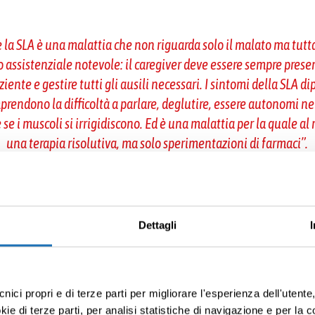
 la SLA è una malattia che non riguarda solo il malato ma tutta
assistenziale notevole: il caregiver deve essere sempre present
aziente e gestire tutti gli ausili necessari. I sintomi della SLA 
prendono la difficoltà a parlare, deglutire, essere autonomi nell
 se i muscoli si irrigidiscono. Ed è una malattia per la quale 
una terapia risolutiva, ma solo sperimentazioni di farmaci
”.
infermiera VIDAS a domicilio, conferma la necessit
:
Dettagli
spesso una sofferenza globale, non solo fisica (perché i muscoli
ché col progredire delle disabilità si modifica la percezione ed 
cnici propri e di terze parti per migliorare l'esperienza dell'utent
 matura la consapevolezza di stare andando incontro alla mort
e di terze parti, per analisi statistiche di navigazione e per la c