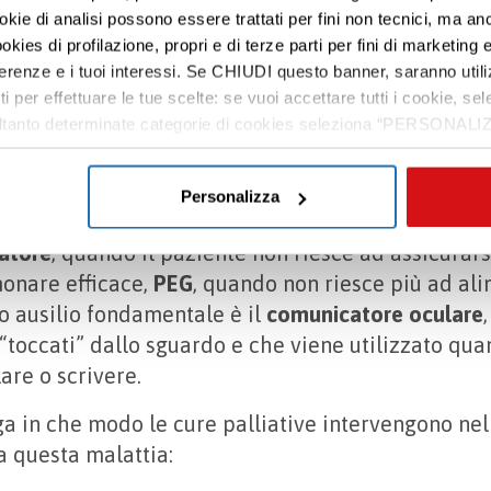
ookie di analisi possono essere trattati per fini non tecnici, ma an
okies di profilazione, propri e di terze parti per fini di marketing e
assistenziali di un malato di
ferenze e i tuoi interessi. Se CHIUDI questo banner, saranno utili
ti per effettuare le tue scelte: se vuoi accettare tutti i cookie,
e soltanto determinate categorie di cookies seleziona “PERSONALI
o dalla SLA è progressivo e può compromettere vari
tue preferenze vai alla nostra
cookie policy
.
ne
al movimento, alla comunicazione fino a quella
. Ecco perché nell’assistenza si può ricorrere a di
Personalizza
i
, diversi in base allo stato di avanzamento della 
latore
, quando il paziente non riesce ad assicurars
onare efficace,
PEG
, quando non riesce più ad ali
ro ausilio fondamentale è il
comunicatore oculare
 “toccati” dallo sguardo e che viene utilizzato qua
lare o scrivere.
ga in che modo le cure palliative intervengono nel
a questa malattia: