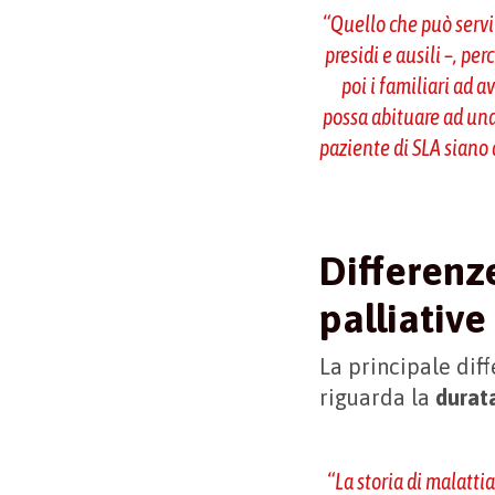
“Quello che può servi
presidi e ausili –, p
poi i familiari ad a
possa abituare ad una 
paziente di SLA siano 
Differenze
palliativ
La principale diff
riguarda la
durata
“
La storia di malatti