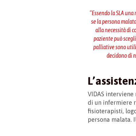
“
Essendo la SLA una m
se la persona malata
alla necessità di 
paziente può sceglie
palliative sono uti
decidono di n
L’assisten
VIDAS interviene 
di un infermiere 
fisioterapisti, lo
persona malata. I