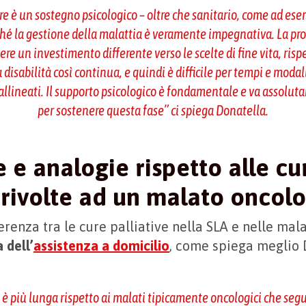
re è un sostegno psicologico – oltre che sanitario, come ad ese
erché la gestione della malattia è veramente impegnativa. La pr
vere un investimento differente verso le scelte di fine vita, rispet
disabilità così continua, e quindi è difficile per tempi e modalit
allineati. Il supporto psicologico è fondamentale e va assolut
per sostenere questa fase
” ci spiega Donatella.
 e analogie rispetto alle cu
e rivolte ad un malato oncol
erenza tra le cure palliative nella SLA e nelle mal
 dell’
assistenza a domicilio
, come spiega meglio 
a è più lunga rispetto ai malati tipicamente oncologici che seg