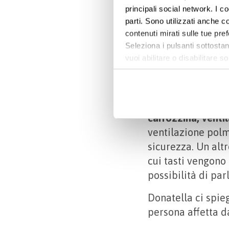
principali social network. I c
parti. Sono utilizzati anche co
I bisogni 
contenuti mirati sulle tue pre
Seleziona i pulsanti sottostan
vuoi abilitare o disabilitar
Il deficit causat
informazioni e modificare le 
dall’
alimentazio
della respirazione
procedure e
ausil
carrozzina, venti
ventilazione polm
sicurezza. Un alt
cui tasti vengono
possibilità di par
Donatella ci spie
persona affetta d