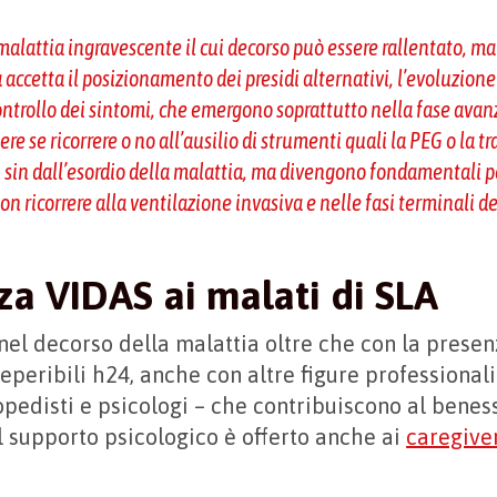
alattia ingravescente il cui decorso può essere rallentato, m
 accetta il posizionamento dei presidi alternativi, l’evoluzione
controllo dei sintomi, che emergono soprattutto nella fase avanz
re se ricorrere o no all’ausilio di strumenti quali la PEG o la 
li sin dall’esordio della malattia, ma divengono fondamentali p
on ricorrere alla ventilazione invasiva e nelle fasi terminali d
za VIDAS ai malati di SLA
nel decorso della malattia oltre che con la prese
reperibili h24, anche con altre figure professional
gopedisti e psicologi – che contribuiscono al benes
l supporto psicologico è offerto anche ai
caregive