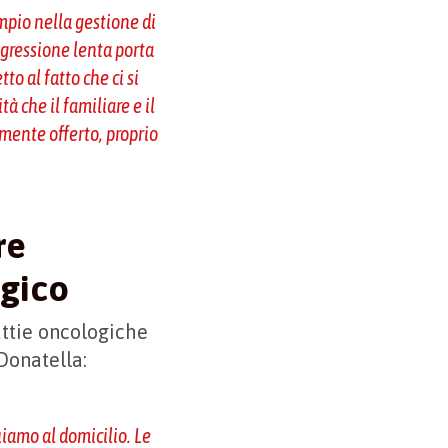
mpio nella gestione di
ogressione lenta porta
to al fatto che ci si
à che il familiare e il
amente offerto, proprio
re
ogico
attie oncologiche
Donatella:
uiamo al domicilio. Le