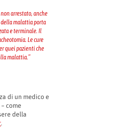
a non arrestato, anche
 della malattia porta
ata e terminale. Il
tracheotomia. Le cure
er quei pazienti che
ella malattia
.”
nza di un medico e
i – come
sere della
r
.