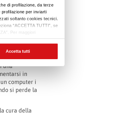
che di profilazione, da terze
Premi INVIO per cercare o ESC per uscire
 profilazione per inviarti
 SLA
zzati soltanto cookies tecnici.
 seleziona “ACCETTA TUTTI”, se
ZZA”. Per maggiori
e funzionalità,
 più problematica
verse tipologie di
Accetta tutti
malattia:
i una
mentarsi in
, un computer i
ndo si perde la
la cura della