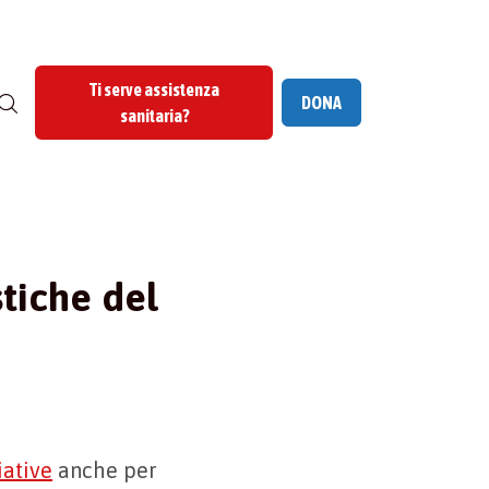
Ti serve assistenza
DONA
sanitaria?
stiche del
iative
anche per