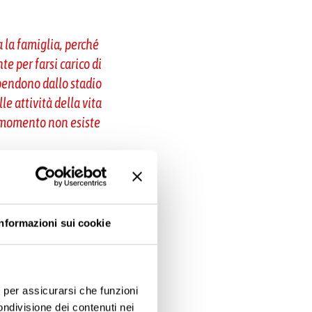
 la famiglia, perché
e per farsi carico di
dipendono dallo stadio
e attività della vita
al momento non esiste
à di assistenza
Informazioni sui cookie
 sono contratti), ma
il riconoscimento di sé
e, per assicurarsi che funzioni
e
”.
ondivisione dei contenuti nei