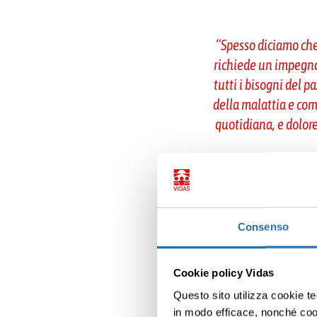
“
Spesso diciamo che
richiede un impegno 
tutti i bisogni del p
della malattia e com
quotidiana, e dolore
Donatella Pozzi, 
anche psicologica
Consenso
“
La malattia causa 
Cookie policy Vidas
anche psicologica, per
Questo sito utilizza cookie te
e
in modo efficace, nonché cooki