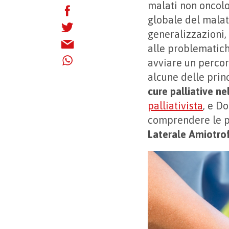
malati non oncolo
globale del malato
generalizzazioni,
alle problematich
avviare un percor
alcune delle prin
cure palliative ne
palliativista
, e D
comprendere le pe
Laterale Amiotrof