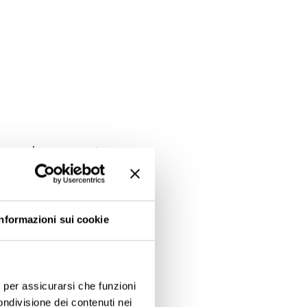
passa buona parte
eresse per la
 malattia.
Informazioni sui cookie
 uno spirito fragile e
ora di più.
e, per assicurarsi che funzioni
ondivisione dei contenuti nei