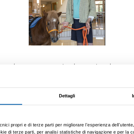
e padre greco, nasce a Londra ma gira a lungo e 
Italia lavorando come agricoltore (da cui il suo int
). Mi racconta di sua figlia, mi racconta della sua
Dettagli
a cura e dalle sue parole si percepisce una grande sensibilità,
o tempo indomito, tipico di chi ha sbagliato tanto e sofferto anc
cnici propri e di terze parti per migliorare l'esperienza dell'utent
e di terze parti, per analisi statistiche di navigazione e per la c