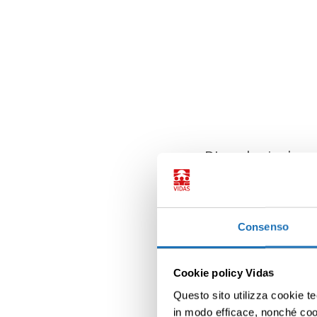
Di madre inglese 
della sua vita in 
cosmologia agraria
Consenso
Parla sempre con molt
allo stess
Cookie policy Vidas
Questo sito utilizza cookie te
in modo efficace, nonché cooki