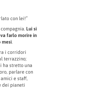
lato con lei!”
i compagnia.
Lui si
va farlo morire in
o mesi
.
a i corridori
l terrazzino;
i ha stretto una
voro, parlare con
amici e staff,
 dei pianeti