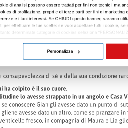
anche andare a cavallo, e
quando Trilli veniva in 
ookie di analisi possono essere trattati per fini non tecnici, ma an
iù
. Alla fine, è riuscito a farsi esaudire un deside
okies di profilazione, propri e di terze parti per fini di marketing e
in un maneggio fuori Milano.
ferenze e i tuoi interessi. Se CHIUDI questo banner, saranno utili
ti per effettuare le tue scelte: se vuoi accettare tutti i cookie,
a vita, ma non aveva paura della morte
. La sua se
e soltanto determinate categorie di cookies seleziona “PERSONALI
una delle cose che mi ha colpito di più durante la n
tue preferenze vai alla nostra
cookie policy
.
eva cosa aspettarsi, ne parlava con i medici senz
Personalizza
gli altri pazienti, che gli confidavano le loro preo
e no
.
di consapevolezza di sé e della sua condizione rar
i ha colpito è il suo cuore.
litudine lo avesse strappato in un angolo e Casa 
se conoscere Gian gli avesse dato un punto di su
 gliene avesse dato un altro, come se pranzare in t
 venticello fresco, in compagnia di Maura e Lia gli