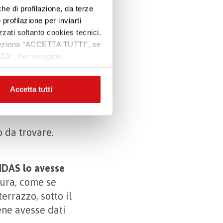
reparto non voleva
che di profilazione, da terze
Premi INVIO per cercare o ESC per uscire
rio e ha cavalcato
 profilazione per inviarti
zzati soltanto cookies tecnici.
 seleziona “ACCETTA TUTTI”, se
renità davanti
ZZA”. Per maggiori
ostra intervista.
a timore.
Era
Accetta tutti
ccupazioni, a volte
o da trovare.
VIDAS lo avesse
tura, come se
errazzo, sotto il
ene avesse dati