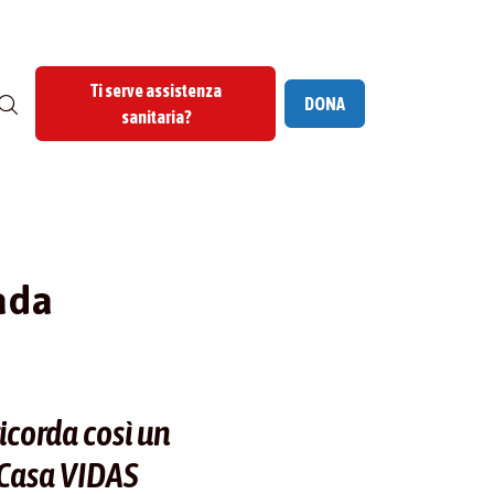
Ti serve assistenza
DONA
sanitaria?
ada
icorda così un
 Casa VIDAS