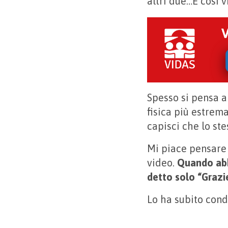
altri due…E così v
Spesso si pensa a
fisica più estrem
capisci che lo ste
Mi piace pensare 
video.
Quando abbi
detto solo “Grazi
Lo ha subito condi