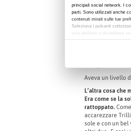
A Henry piaceva 
principali social network. I c
lasciarla andare p
parti. Sono utilizzati anche co
un’ultima volta, 
contenuti mirati sulle tue pre
Seleziona i pulsanti sottostan
A Henry piaceva l
vuoi abilitare o disabilitar
all’inevitabile è 
informazioni e modificare le 
Era preparto, sap
d’ispirazione per 
in segreto, a volt
Aveva un livello 
L’altra cosa che m
Era come se la so
rattoppato.
Come 
accarezzare Trilli
sole e con un bel