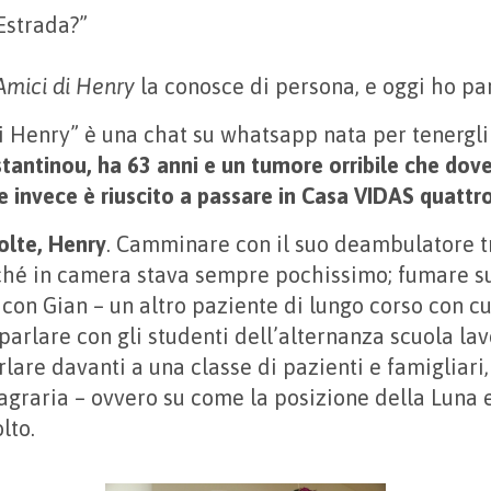
Estrada?”
Amici di Henry
la conosce di persona, e oggi ho par
i Henry” è una chat su whatsapp nata per tenergl
antinou, ha 63 anni e un tumore orribile che dove
 invece è riuscito a passare in Casa VIDAS quattr
olte, Henry
. Camminare con il suo deambulatore tr
ché in camera stava sempre pochissimo; fumare su
 con Gian – un altro paziente di lungo corso con cu
parlare con gli studenti dell’alternanza scuola la
rlare davanti a una classe di pazienti e famigliari, 
agraria – ovvero su come la posizione della Luna e
lto.