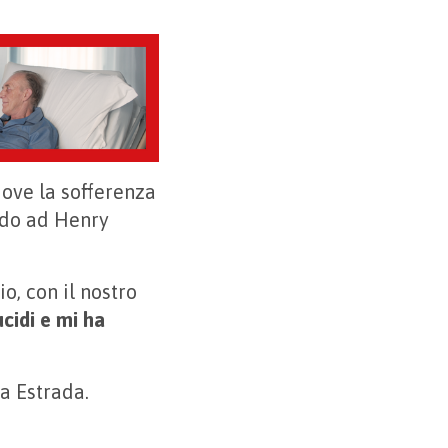
dove la sofferenza
ando ad Henry
o, con il nostro
cidi e mi ha
ia Estrada.