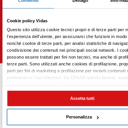
Consenso
Dettagli
Informaz
04.11.2015 | Cultura
“Il corpo segreto”, una storia di malattia molto
personale
Cookie policy Vidas
Leggi tutto
Questo sito utilizza cookie tecnici propri e di terze parti per 
l'esperienza dell'utente, per assicurarsi che funzioni in modo 
nonché cookie di terze parti, per analisi statistiche di navigaz
condivisione dei contenuti nei principali social network. I cook
possono essere trattati per fini non tecnici, ma anche di profi
Premi INVIO per cercare 
terze parti. Sono utilizzati anche cookies di profilazione, propr
parti per fini di marketing e profilazione per inviarti contenuti 
preferenze e i tuoi interessi. Se CHIUDI questo banner, sarann
soltanto cookies tecnici. Seleziona i pulsanti sottostanti per e
scelte: se vuoi accettare tutti i cookie, seleziona “ACCETTA
vuoi abilitare o disabilitare soltanto determinate categorie di
Accetta tutti
Scopri tutte le categorie di
seleziona “PERSONALIZZA”. Per maggiori informazioni e mod
preferenze vai alla nostra
cookie policy
.
racconti VIDAS
Personalizza