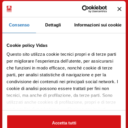
Potrebbe interessarti anche
Consenso
Dettagli
Informazioni sui cookie
Per scoprire articoli simili iscriviti alla
newsletter.
Cookie policy Vidas
Iscriviti
Questo sito utilizza cookie tecnici propri e di terze parti
per migliorare l'esperienza dell'utente, per assicurarsi
che funzioni in modo efficace, nonché cookie di terze
parti, per analisi statistiche di navigazione e per la
condivisione dei contenuti nei principali social network. I
Premi INVIO per cercare o ESC per uscire
cookie di analisi possono essere trattati per fini non
tecnici, ma anche di profilazione, da terze parti. Sono
utilizzati anche cookies di profilazione, propri e di terze
parti per fini di marketing e profilazione per inviarti
contenuti mirati sulle tue preferenze e i tuoi interessi. Se
CHIUDI questo banner, saranno utilizzati soltanto
Accetta tutti