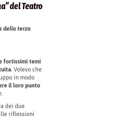
na” del Teatro
a della terza
e fortissimi temi
tuita
. Volevo che
gruppo in modo
re il loro punto
.
ca dei due
le riflessioni