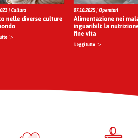
023 | Cultura
07.10.2025 | Operatori
tto nelle diverse culture
Alimentazione nei mala
mondo
inguaribili: la nutrizion
fine vita
utto
Leggi tutto