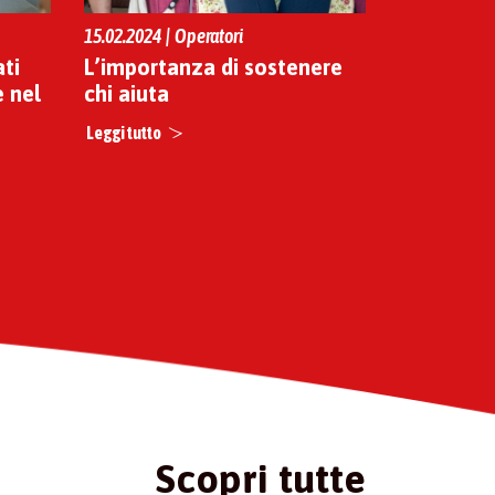
15.02.2024 | Operatori
ti
L’importanza di sostenere
e nel
chi aiuta
Leggi tutto
Scopri tutte