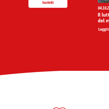
Iscriviti
04.10.2
Il lu
del 
Leggi t