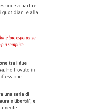
lessione a partire
i quotidiani e alla
alle loro esperienze
o più semplice.
one tra i due
sa
. Ho trovato in
riflessione
e una serie di
aura e libertà”, e
ivamente