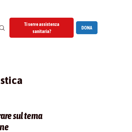
Ti serve assistenza
DONA
sanitaria?
stica
orare sul tema
one