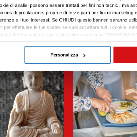
ookie di analisi possono essere trattati per fini non tecnici, ma an
okies di profilazione, propri e di terze parti per fini di marketing e
ferenze e i tuoi interessi. Se CHIUDI questo banner, saranno utili
ti per effettuare le tue scelte: se vuoi accettare tutti i cookie,
e soltanto determinate categorie di cookies seleziona “PERSONALI
tue preferenze vai alla nostra
cookie policy
.
Personalizza