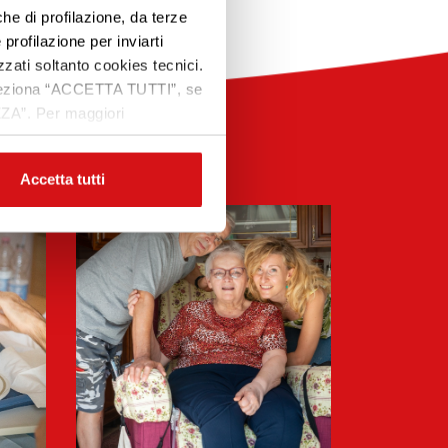
che di profilazione, da terze
Premi INVIO per cercare o ESC per uscire
 profilazione per inviarti
zzati soltanto cookies tecnici.
 seleziona “ACCETTA TUTTI”, se
ZZA”. Per maggiori
Accetta tutti