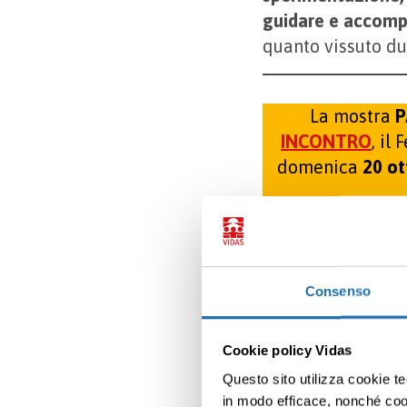
guidare e accom­p
quanto vissuto dur
La mostra
P
INCONTRO
, il
domenica
20 ot
Consenso
Torna a cultura
Cookie policy Vidas
Questo sito utilizza cookie te
in modo efficace, nonché cooki