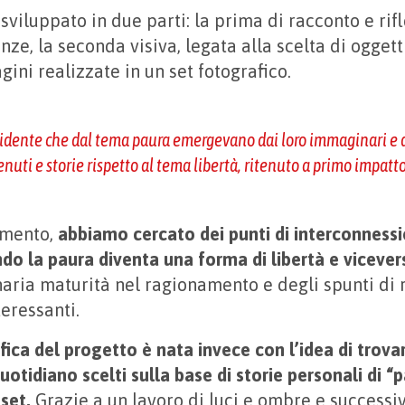
è sviluppato in due parti: la prima di racconto e rif
nze, la seconda visiva, legata alla scelta di oggett
ini realizzate in un set fotografico.
evidente che dal tema paura emergevano dai loro immaginari e d
enuti e storie rispetto al tema libertà, ritenuto a primo impatt
omento,
abbiamo cercato dei punti di interconnessi
do la paura diventa una forma di libertà e vicever
aria maturità nel ragiona­mento e degli spunti di 
eressanti.
ica del progetto è nata invece con l’idea di trovar
uotidiano scelti sulla base di storie personali di “p
 set.
Grazie a un lavoro di luci e ombre e success