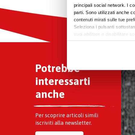
principali social network. I c
parti. Sono utilizzati anche co
contenuti mirati sulle tue pre
Seleziona i pulsanti sottostan
vuoi abilitare o disabilitar
informazioni e modificare le 
Potrebbe
interessarti
anche
Per scoprire articoli simili
iscriviti alla newsletter.