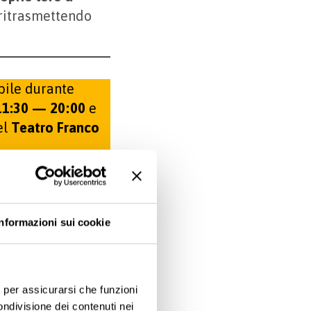
 ritrasmettendo
abile durante
 11:30 — 20:00
e
el
Teatro Franco
Informazioni sui cookie
|
e
Articolo successivo
e, per assicurarsi che funzioni
ondivisione dei contenuti nei