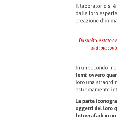
Il laboratorio si 
dalle loro esperie
creazione d’immag
Da subito, è stato 
tanti più cont
In un secondo m
temi: ovvero quan
loro una straordin
estremamente int
La parte iconograf
oggetti del loro q
fotografarli in un