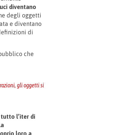
luci diventano
ne degli oggetti
iata e diventano
definizioni di
 pub­blico che
.
azioni, gli oggetti si
utto l’iter di
la
oprio loro a