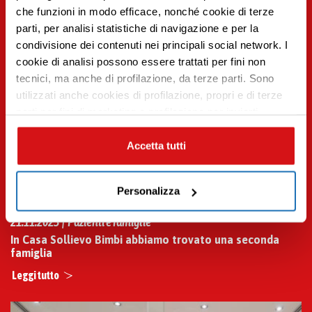
che funzioni in modo efficace, nonché cookie di terze
parti, per analisi statistiche di navigazione e per la
condivisione dei contenuti nei principali social network. I
Premi INVIO per cercare o ESC per uscire
cookie di analisi possono essere trattati per fini non
tecnici, ma anche di profilazione, da terze parti. Sono
utilizzati anche cookies di profilazione, propri e di terze
parti per fini di marketing e profilazione per inviarti
contenuti mirati sulle tue preferenze e i tuoi interessi. Se
CHIUDI questo banner, saranno utilizzati soltanto
Accetta tutti
cookies tecnici. Seleziona i pulsanti sottostanti per
effettuare le tue scelte: se vuoi accettare tutti i cookie,
Personalizza
seleziona “ACCETTA TUTTI”, se vuoi abilitare o
disabilitare soltanto determinate categorie di cookies
21.11.2023 | Pazienti e famiglie
seleziona “PERSONALIZZA”. Per maggiori informazioni
In Casa Sollievo Bimbi abbiamo trovato una seconda
e modificare le tue preferenze vai alla nostra
cookie
famiglia
policy
.
Leggi tutto