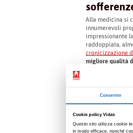
sofferenz
Alla medicina si 
innumerevoli prog
impressionante la
raddoppiata, alm
cronicizzazione d
migliore qualità d
Si dovreb
Consenso
come mal
Secondo gli scienz
Cookie policy Vidas
Questo sito utilizza cookie te
Ad oggi
l’invecch
in modo efficace, nonché cooki