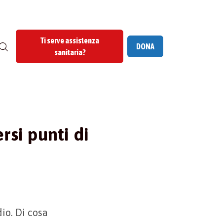
Ti serve assistenza
DONA
sanitaria?
rsi punti di
io. Di cosa