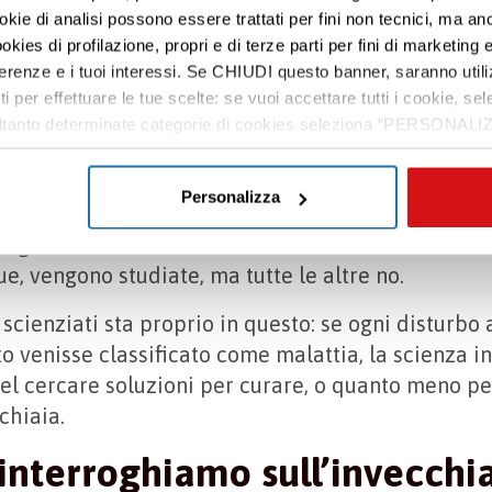
na malattia
, ma semplicemente come una normale
ookie di analisi possono essere trattati per fini non tecnici, ma an
ostra esistenza. Tuttavia, secondo alcuni scienziat
okies di profilazione, propri e di terze parti per fini di marketing e
come tale: cerchiamo di capire il perché.
ferenze e i tuoi interessi. Se CHIUDI questo banner, saranno utili
ti per effettuare le tue scelte: se vuoi accettare tutti i cookie,
Mondiale della Sanità
aggiorna periodicamente 
e soltanto determinate categorie di cookies seleziona “PERSONALI
ional Classification of Disease
(ICD), utilizzato da
tue preferenze vai alla nostra
cookie policy
.
nazionale per
diagnosticare e trattare le patologie
Personalizza
ause di morte
nel mondo e per
pianificare interve
logie associate all’invecchiamento sono inserite i
ue, vengono studiate, ma tutte le altre no.
 scienziati sta proprio in questo: se ogni disturbo
o venisse classificato come malattia, la scienza i
l cercare soluzioni per curare, o quanto meno per
chiaia.
 interroghiamo sull’invecch