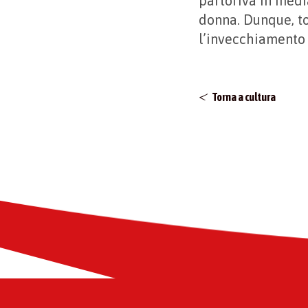
partoriva in media
donna. Dunque, to
l’invecchiamento 
Torna a cultura