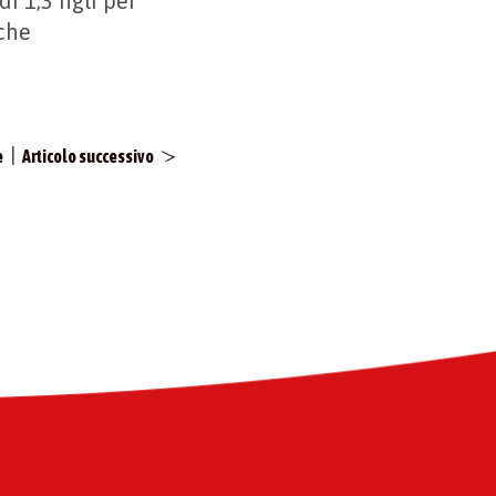
i 1,3 figli per
 che
|
e
Articolo successivo