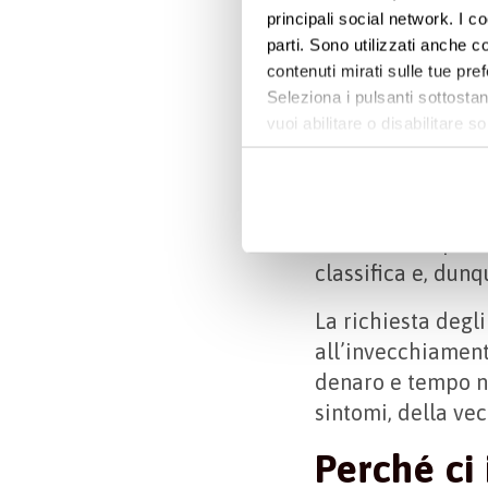
controllo come
u
principali social network. I c
condizione della n
parti. Sono utilizzati anche co
non considerarlo 
contenuti mirati sulle tue pre
Seleziona i pulsanti sottostan
L’
Organizzazione 
vuoi abilitare o disabilitar
chiamato
Internat
informazioni e modificare le 
scientifica inter
comprendere le c
Alcune delle pato
classifica e, dunq
La richiesta degli
all’invecchiament
denaro e tempo ne
sintomi, della vec
Perché ci