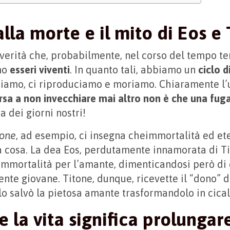
lla morte e il mito di Eos e
verità che, probabilmente, nel corso del tempo t
mo
esseri viventi
. In quanto tali, abbiamo un
ciclo d
ciamo, ci riproduciamo e moriamo. Chiaramente l’
rsa a non invecchiare mai altro non è che una fug
 dei giorni nostri!
tone
, ad esempio, ci insegna cheimmortalità ed et
a cosa. La dea Eos, perdutamente innamorata di Ti
’immortalità per l’amante, dimenticandosi però di
nte giovane. Titone, dunque, ricevette il “dono” d
 lo salvò la pietosa amante trasformandolo in cical
 la vita significa prolungare