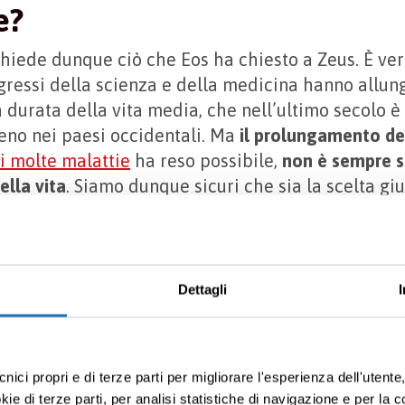
e?
chiede dunque ciò che Eos ha chiesto a Zeus. È vero
ressi della scienza e della medicina hanno allun
 durata della vita media, che nell’ultimo secolo 
eno nei paesi occidentali. Ma
il prolungamento del
i molte malattie
ha reso possibile,
non è sempre s
ella vita
. Siamo dunque sicuri che sia la scelta gi
be riconoscere l’invecchiam
Dettagli
attia?
iati sì.
cnici propri e di terze parti per migliorare l'esperienza dell'utent
iamento non è considerato
dai governi e dalle auto
e di terze parti, per analisi statistiche di navigazione e per la c