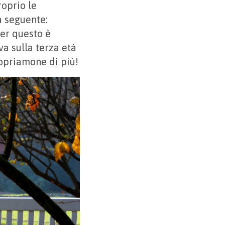
oprio le
a seguente:
per questo è
va sulla terza età
copriamone di più!