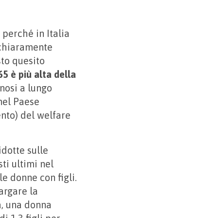
perché in Italia
 chiaramente
to quesito
5 è più alta della
nnosi a lungo
nel Paese
nto) del welfare
idotte sulle
ti ultimi nel
le donne con figli.
argare la
a, una donna