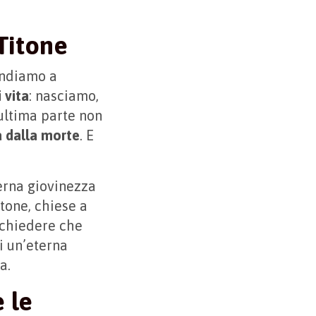
 Titone
endiamo a
i vita
: nasciamo,
ultima parte non
a dalla morte
. E
erna giovinezza
tone, chiese a
 chiedere che
i un’eterna
a.
 le