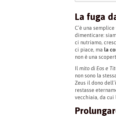
La fuga da
C’è una semplice 
dimenticare: sia
ci nutriamo, cres
ci piace, ma
la co
non è una scoperta
Il
mito di Eos e Ti
non sono la stess
Zeus il dono dell
restasse etername
vecchiaia, da cui
Prolungare