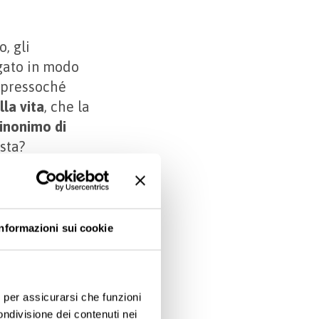
, gli
gato in modo
è pressoché
la vita
, che la
inonimo di
usta?
ento
Informazioni sui cookie
e, per assicurarsi che funzioni
rità sanitarie di
ondivisione dei contenuti nei