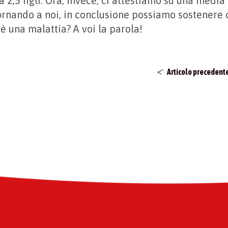
 2,5 figli. Ora, invece, ci attestiamo su una media d
rnando a noi, in conclusione possiamo sostenere
è una malattia? A voi la parola!
Articolo precedent