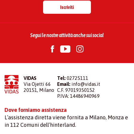
Iscriviti
Segui le nostre attività anche sui social
VIDAS
Tel:
02725111
Via Ojetti 66
Email:
info@vidas.it
20151, Milano
C.F. 97019350152
P.IVA: 14486940969
Dove forniamo assistenza
L’assistenza diretta viene fornita a Milano, Monza e
in 112 Comuni dell’hinterland.