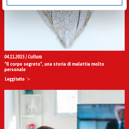
disabilitare soltanto determinate categorie di cookies
seleziona “PERSONALIZZA”. Per maggiori informazioni
e modificare le tue preferenze vai alla nostra
cookie
policy
.
04.11.2015 | Cultura
“Il corpo segreto”, una storia di malattia molto
personale
Leggi tutto