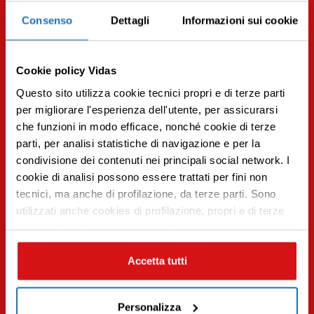
Consenso
Dettagli
Informazioni sui cookie
20.10.2021 | Cultura
Cookie policy Vidas
Cos’è la Death Education e perché è importante parlare
Questo sito utilizza cookie tecnici propri e di terze parti
della morte
per migliorare l'esperienza dell'utente, per assicurarsi
Leggi tutto
che funzioni in modo efficace, nonché cookie di terze
parti, per analisi statistiche di navigazione e per la
condivisione dei contenuti nei principali social network. I
Premi INVIO per cercare o ESC per uscire
cookie di analisi possono essere trattati per fini non
tecnici, ma anche di profilazione, da terze parti. Sono
utilizzati anche cookies di profilazione, propri e di terze
parti per fini di marketing e profilazione per inviarti
contenuti mirati sulle tue preferenze e i tuoi interessi. Se
CHIUDI questo banner, saranno utilizzati soltanto
Accetta tutti
cookies tecnici. Seleziona i pulsanti sottostanti per
effettuare le tue scelte: se vuoi accettare tutti i cookie,
Personalizza
seleziona “ACCETTA TUTTI”, se vuoi abilitare o