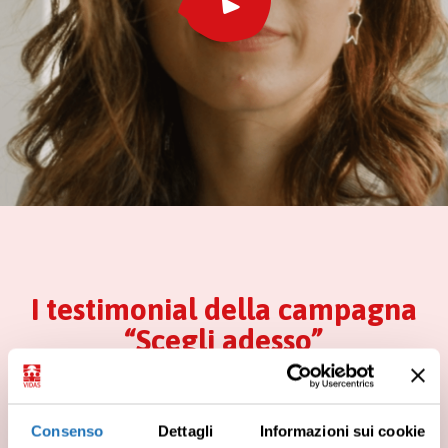
-00:33
Play
Mute
I testimonial della campagna
“Scegli adesso”
Ferruccio de Bortoli
,
Petra Loreggian
,
Consenso
Dettagli
Informazioni sui cookie
Saturnino
e
Silvia Vegetti Finzi
sono accanto a