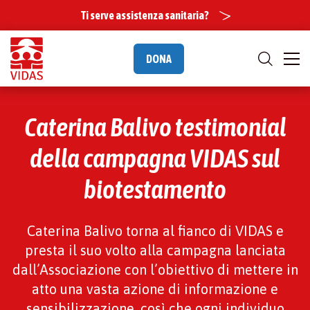
Ti serve assistenza sanitaria?
DONA
Caterina Balivo testimonial
della campagna VIDAS sul
biotestamento
Caterina Balivo torna al fianco di VIDAS e
presta il suo volto alla campagna lanciata
dall’Associazione con l’obiettivo di mettere in
atto una vasta azione di informazione e
sensibilizzazione, così che ogni individuo