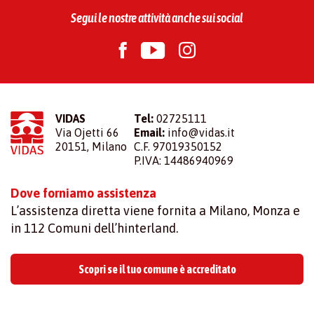
Segui le nostre attività anche sui social
VIDAS
Tel:
02725111
Via Ojetti 66
Email:
info@vidas.it
20151, Milano
C.F. 97019350152
P.IVA: 14486940969
Dove forniamo assistenza
L’assistenza diretta viene fornita a Milano, Monza e
in 112 Comuni dell’hinterland.
Scopri se il tuo comune è accreditato