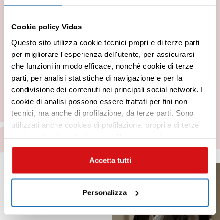
Caterina Balivo per fare chiarezza sul
testamento biologico, un tema ancora poco
Cookie policy Vidas
conosciuto dagli italiani.
Questo sito utilizza cookie tecnici propri e di terze parti
per migliorare l'esperienza dell'utente, per assicurarsi
che funzioni in modo efficace, nonché cookie di terze
parti, per analisi statistiche di navigazione e per la
Scopri tutti i testimonial della campagna
condivisione dei contenuti nei principali social network. I
Premi INVIO per cercare o ESC per uscire
cookie di analisi possono essere trattati per fini non
tecnici, ma anche di profilazione, da terze parti. Sono
utilizzati anche cookies di profilazione, propri e di terze
parti per fini di marketing e profilazione per inviarti
contenuti mirati sulle tue preferenze e i tuoi interessi. Se
CHIUDI questo banner, saranno utilizzati soltanto
Accetta tutti
cookies tecnici. Seleziona i pulsanti sottostanti per
effettuare le tue scelte: se vuoi accettare tutti i cookie,
Personalizza
seleziona “ACCETTA TUTTI”, se vuoi abilitare o
disabilitare soltanto determinate categorie di cookies
seleziona “PERSONALIZZA”. Per maggiori informazioni