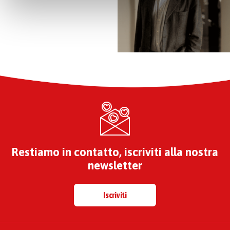
e modificare le tue preferenze vai alla nostra
cookie
policy
.
Restiamo in contatto, iscriviti alla nostra
newsletter
Iscriviti