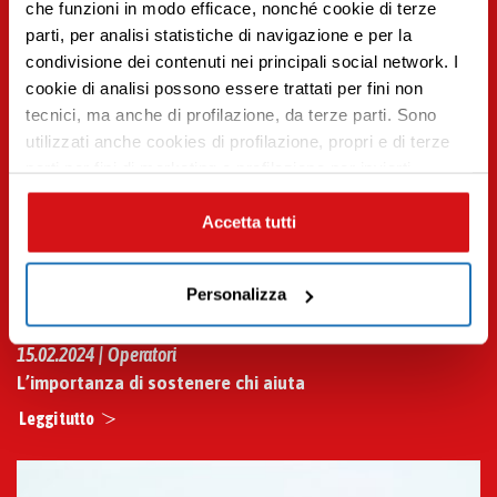
che funzioni in modo efficace, nonché cookie di terze
parti, per analisi statistiche di navigazione e per la
condivisione dei contenuti nei principali social network. I
Premi INVIO per cercare o ESC per uscire
cookie di analisi possono essere trattati per fini non
tecnici, ma anche di profilazione, da terze parti. Sono
utilizzati anche cookies di profilazione, propri e di terze
parti per fini di marketing e profilazione per inviarti
contenuti mirati sulle tue preferenze e i tuoi interessi. Se
CHIUDI questo banner, saranno utilizzati soltanto
Accetta tutti
cookies tecnici. Seleziona i pulsanti sottostanti per
effettuare le tue scelte: se vuoi accettare tutti i cookie,
Personalizza
seleziona “ACCETTA TUTTI”, se vuoi abilitare o
disabilitare soltanto determinate categorie di cookies
15.02.2024 | Operatori
seleziona “PERSONALIZZA”. Per maggiori informazioni
e modificare le tue preferenze vai alla nostra
cookie
L’importanza di sostenere chi aiuta
policy
.
Leggi tutto